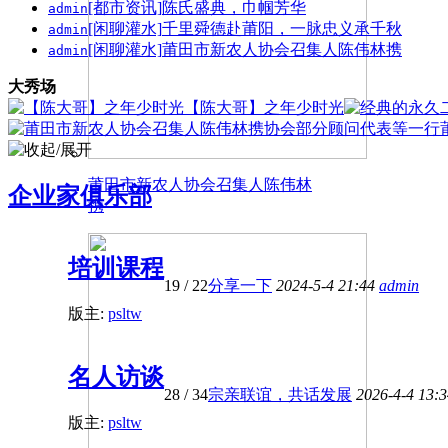
[都市资讯]
陈氏盛典，巾帼芳华
admin
[闲聊灌水]
千里舜德赴莆阳，一脉忠义承千秋
admin
[闲聊灌水]
莆田市新农人协会召集人陈伟林携
admin
大秀场
【陈大哥】之年少时光
莆田市新农人协会召集人陈伟林
企业家俱乐部
携
培训课程
19
/ 22
分享一下
2024-5-4 21:44
admin
版主:
psltw
名人访谈
28
/ 34
宗亲联谊，共话发展
2026-4-4 13:
版主:
psltw