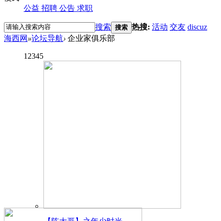
公益
招聘
公告
求职
搜索
热搜:
活动
交友
discuz
搜索
海西网
»
论坛导航
›
企业家俱乐部
1
2
3
4
5