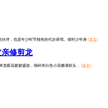
老伙伴，也是年少时节独有的代步座驾。彼时少年身
[全文]
父亲修剪龙
满树龙眼花簌簌盛放，细碎米白色小花缀满枝头，
[全文]