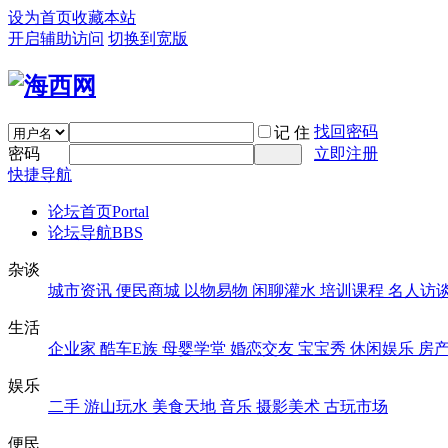
设为首页
收藏本站
开启辅助访问
切换到宽版
找回密码
记 住
密码
立即注册
快捷导航
论坛首页
Portal
论坛导航
BBS
杂谈
城市资讯
便民商城
以物易物
闲聊灌水
培训课程
名人访
生活
企业家
酷车E族
母婴学堂
婚恋交友
宝宝秀
休闲娱乐
房
娱乐
二手
游山玩水
美食天地
音乐
摄影美术
古玩市场
便民