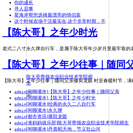
你的成长
寻人启事
星海岸帮您选择最漂亮的情侣装
这个时候农场干活最实在,这个非常时期，不
【陈大哥】之年少时光
老式二八寸永久牌自行车，是属于陈大哥年少岁月里最牢靠的
【陈大哥】之年少往事｜随同
陈大哥带领农业职业技术学院师
【陈大哥】之年少往事｜随同父亲修剪龙眼 时至春暖时节，
生
[闲聊灌水]
【陈大哥】之年少往事｜随同父亲
admin
[闲聊灌水]
【陈大哥】之年少时光
admin
[闲聊灌水]
经典的永久二八自行车
admin
[闲聊灌水]
永久牌
admin
[都市资讯]
莆田龙眼
admin
[准妈妈俱乐部]
陈大哥带领农业职业技术学院师生
admin
[闲聊灌水]
丹衷昭天地，节义壮山河
admin