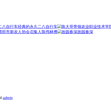
经典的永久二八自行车
莆田市新农人协会召集人陈伟林携
故园春深
34
admin