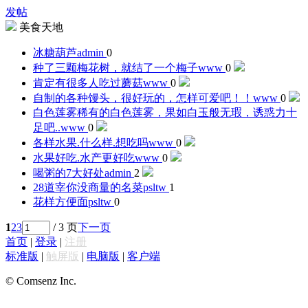
发帖
美食天地
冰糖葫芦
admin
0
种了三颗梅花树，就结了一个梅子
www
0
肯定有很多人吃过蘑菇
www
0
自制的各种馒头，很好玩的，怎样可爱吧！！
www
0
白色莲雾稀有的白色莲雾，果如白玉般无瑕，诱惑力十
足吧..
www
0
各样水果.什么样.想吃吗
www
0
水果好吃.水产更好吃
www
0
喝粥的7大好处
admin
2
28道宰你没商量的名菜
psltw
1
花样方便面
psltw
0
1
2
3
/ 3 页
下一页
首页
|
登录
|
注册
标准版
|
触屏版
|
电脑版
|
客户端
© Comsenz Inc.