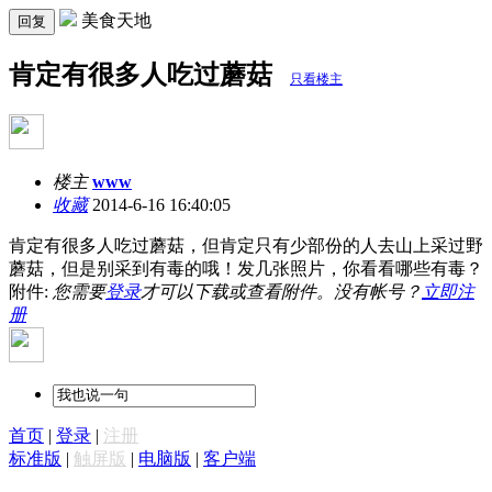
美食天地
回复
肯定有很多人吃过蘑菇
只看楼主
楼主
www
收藏
2014-6-16 16:40:05
肯定有很多人吃过蘑菇，但肯定只有少部份的人去山上采过野
蘑菇，但是别采到有毒的哦！发几张照片，你看看哪些有毒？
附件:
您需要
登录
才可以下载或查看附件。没有帐号？
立即注
册
首页
|
登录
|
注册
标准版
|
触屏版
|
电脑版
|
客户端