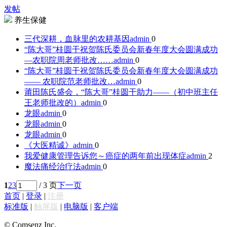
发帖
养生保健
三代深耕，血脉里的农耕基因
admin
0
“陈大哥”桂圆干祝贺陈氏委员会新春年度大会圆满成功
—农职院周老师批改……
admin
0
“陈大哥”桂圆干祝贺陈氏委员会新春年度大会圆满成功
—— 农职院范老师批改…
admin
0
莆田陈氏盛会，“陈大哥”桂圆干助力——（初中班主任
王老师批改的）
admin
0
龙眼
admin
0
龙眼
admin
0
龙眼
admin
0
《大医精诚》
admin
0
我爱健康管理告诉您～癌症的两年前出现体症
admin
2
魔法痛经治疗法
admin
0
1
2
3
/ 3 页
下一页
首页
|
登录
|
注册
标准版
|
触屏版
|
电脑版
|
客户端
© Comsenz Inc.