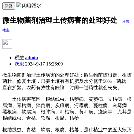
闲聊灌水
回复
微生物菌剂治理土传病害的处理好处
只看
楼主
楼主
admin
收藏
2024-9-17 15:26:09
微生物菌剂治理土传病害的处理好处：微生物菌随根走、根随
菌壮、修复土壤，只要土壤有有机肥及水分低于50%，菌就一
直在扩繁。农药有效性有缺陷，时间一过药性就会丧失。
一、土传病害范围：根结线虫、枯萎病、黄萎病、立枯病、根
腐病、青枯病、猝倒病、炭疽病、污霉病、蔓柱病、灰霉病、
黑根病、软腐病、根肿病、叶枯病、黄叶病、疫病等，尤其是
根结线虫、青枯、软腐、根腐、枯萎
根结线虫、青枯、软腐、根腐、枯萎，是种植业中的五大毁灭