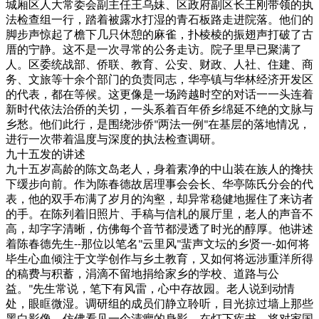
城厢区人大常委会副主任王乌妹、区政府副区长王刚带领的执
法检查组一行，踏着被露水打湿的青石板路走进院落。他们的
脚步声惊起了檐下几只休憩的麻雀，扑棱棱的振翅声打破了古
厝的宁静。这不是一次寻常的公务走访。院子里早已聚满了
人。区委统战部、侨联、教育、公安、财政、人社、住建、商
务、文旅等十余个部门的负责同志，华亭镇与华林经济开发区
的代表，都在等候。这更像是一场跨越时空的对话一一头连着
新时代依法治侨的关切，一头系着百年侨乡绵延不绝的文脉与
乡愁。他们此行，是围绕涉侨
两法一例
在基层的落地情况，
"
"
进行一次带着温度与深度的执法检查调研。
九十五发的讲述
九十五岁高龄的陈文岛老人，身着素净的中山装在族人的搀扶
下缓步向前。作为陈春德故居理事会会长、华亭陈氏分会的代
表，他的双手布满了岁月的沟壑，却异常稳健地握住了来访者
的手。在陈列着旧照片、手稿与信札的展厅里，老人的声音不
高，却字字清晰，仿佛每个音节都浸透了时光的醇厚。他讲述
着陈春德先生
那位以笔名
云里风
蜚声文坛的乡贤一
如何将
--
"
"
-
毕生心血倾注于文学创作与乡土教育，又如何将远涉重洋所得
的稿费与积蓄，涓滴不留地捐给家乡的学校、道路与公
益。
先生常说，笔下有风雷，心中存故园。老人说到动情
"
处，眼眶微湿。调研组的成员们静立聆听，目光掠过墙上那些
黑白影像，仿佛看见一个清癯的身影，在灯下疾书，将对家国