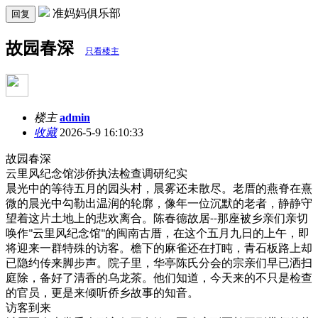
准妈妈俱乐部
回复
故园春深
只看楼主
楼主
admin
收藏
2026-5-9 16:10:33
故园春深
云里风纪念馆涉侨执法检查调研纪实
晨光中的等待五月的园头村，晨雾还未散尽。老厝的燕脊在熹
微的晨光中勾勒出温润的轮廓，像年
一位沉默的老者，静静守
望着这片土地上的悲欢离合。陈春德故居
那座被乡亲们亲切
--
唤作
云里风纪念馆
的闽南古厝，在这个五月九日的上午，即
"
"
将迎来一群特殊的访客。檐下的麻雀还在打盹，青石板路上却
已隐约传来脚步声。院子里，华亭陈氏分会的宗亲们早已洒扫
庭除，备好了清香的乌龙茶。他们知道，今天来的不只是检查
的官员，更是来倾听侨乡故事的知音。
访客到来