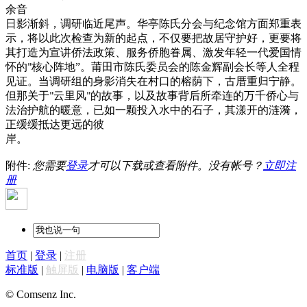
余音
日影渐斜，调研临近尾声。华亭陈氏分会与纪念馆方面郑重表
示，将以此次检查为新的起点，不仅要把故居守护好，更要将
其打造为宣讲侨法政策、服务侨胞眷属、激发年轻一代爱国情
怀的
核心阵地”。莆田市陈氏委员会的陈金辉副会长等人全程
"
见证。当调研组的身影消失在村口的榕荫下，古厝重归宁静。
但那关于
云里风
的故事，以及故事背后所牵连的万千侨心与
"
"
法治护航的暖意，已如一颗投入水中的石子，其漾开的涟漪，
正缓缓抵达更远的彼
岸。
附件:
您需要
登录
才可以下载或查看附件。没有帐号？
立即注
册
首页
|
登录
|
注册
标准版
|
触屏版
|
电脑版
|
客户端
© Comsenz Inc.