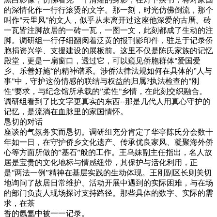
的深情化作一行行滚烫的文字。那一刻，时光仿佛倒流，那个
叫作
云里风
的文人，似乎从未离开过这座他深爱的古厝。砖
"
"
一瓦皆注脚故居的一砖一瓦，一图一文，此刻都成了生动的注
脚。调研组一行仔细翻阅着泛黄的报刊影印件，驻足于记录侨
胞捐资兴学、支援建设的展板前。这里不仅是陈氏家族的记忆
殿堂，更是一扇窗口，透过它，可以窥见侨胞群体
爱国爱
"
乡、乐善好施“的精神谱系。涉侨法律法规如何在具体的”人与
事
中，守护这份情感的联结与权益的归属
执法检查的
刚
"
?
"
性
要求，与纪念馆所承载的”柔性
乡情，在此刻交织融合。
"
"
调研组看到了比文字更真实的东西
那是几代人用真心守护的
--
记忆，是流淌在血脉里的家国情怀。
恳切的对话
座谈的气氛务实而恳切。调研组充分肯定了华亭陈氏分会数十
年如一日，在守护侨乡文化遗产、传承优良家风、凝聚海外侨
心等方面所做的
”基石”般的工作。王乌妹副主任指出，名人故
居是宝贵的文化地标与情感纽带，其保护与活化利用，正
是
两法一例”精神在基层实践的生动体现。王刚副区长则关切
"
地询问了故居日常维护、活动开展中遇到的实际困难，与在场
的部门负责人现场探讨支持路径。那些具体的数字、实际的需
求，在茶
香的氤氲中被一一记录。