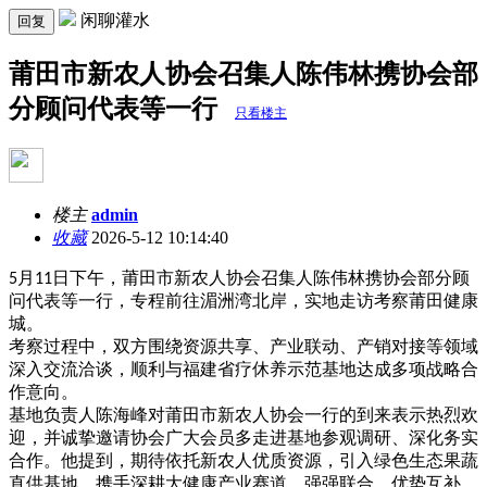
闲聊灌水
回复
莆田市新农人协会召集人陈伟林携协会部
分顾问代表等一行
只看楼主
楼主
admin
收藏
2026-5-12 10:14:40
月
日下午，莆田市新农人协会召集人陈伟林携协会部分顾
5
11
问代表等一行，专程前往湄洲湾北岸，实地走访考察莆田健康
城。
考察过程中，双方围绕资源共享、产业联动、产销对接等领域
深入交流洽谈，顺利与福建省疗休养示范基地达成多项战略合
作意向。
基地负责人陈海峰对莆田市新农人协会一行的到来表示热烈欢
迎，并诚挚邀请协会广大会员多走进基地参观调研、深化务实
合作。他提到，期待依托新农人优质资源，引入绿色生态果蔬
直供基地，携手深耕大健康产业赛道，强强联合、优势互补，