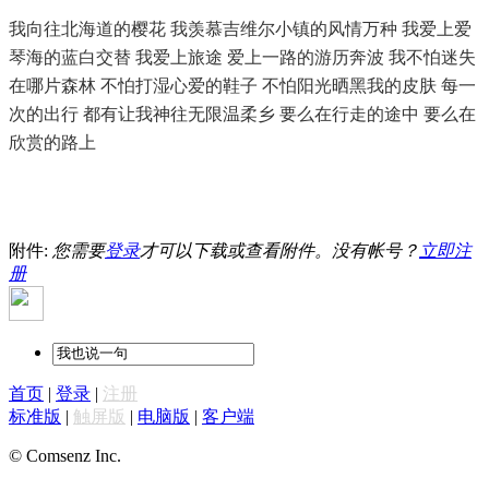
我向往北海道的樱花 我羡慕吉维尔小镇的风情万种 我爱上爱
琴海的蓝白交替 我爱上旅途 爱上一路的游历奔波 我不怕迷失
在哪片森林 不怕打湿心爱的鞋子 不怕阳光晒黑我的皮肤 每一
次的出行 都有让我神往无限温柔乡 要么在行走的途中 要么在
欣赏的路上
附件:
您需要
登录
才可以下载或查看附件。没有帐号？
立即注
册
首页
|
登录
|
注册
标准版
|
触屏版
|
电脑版
|
客户端
© Comsenz Inc.