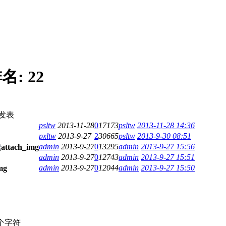
名:
22
发表
psltw
2013-11-28
0
17173
psltw
2013-11-28 14:36
pxltw
2013-9-27
2
30665
psltw
2013-9-30 08:51
admin
2013-9-27
0
13295
admin
2013-9-27 15:56
admin
2013-9-27
0
12743
admin
2013-9-27 15:51
admin
2013-9-27
0
12044
admin
2013-9-27 15:50
个字符