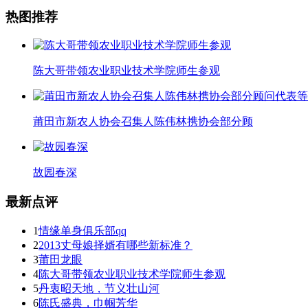
热图推荐
陈大哥带领农业职业技术学院师生参观
莆田市新农人协会召集人陈伟林携协会部分顾
故园春深
最新点评
1
情缘单身俱乐部qq
2
2013丈母娘择婿有哪些新标准？
3
莆田龙眼
4
陈大哥带领农业职业技术学院师生参观
5
丹衷昭天地，节义壮山河
6
陈氏盛典，巾帼芳华