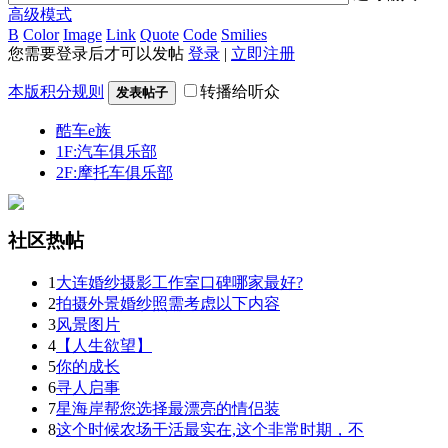
高级模式
B
Color
Image
Link
Quote
Code
Smilies
您需要登录后才可以发帖
登录
|
立即注册
本版积分规则
转播给听众
发表帖子
酷车e族
1F:汽车俱乐部
2F:摩托车俱乐部
社区热帖
1
大连婚纱摄影工作室口碑哪家最好?
2
拍摄外景婚纱照需考虑以下内容
3
风景图片
4
【人生欲望】
5
你的成长
6
寻人启事
7
星海岸帮您选择最漂亮的情侣装
8
这个时候农场干活最实在,这个非常时期，不