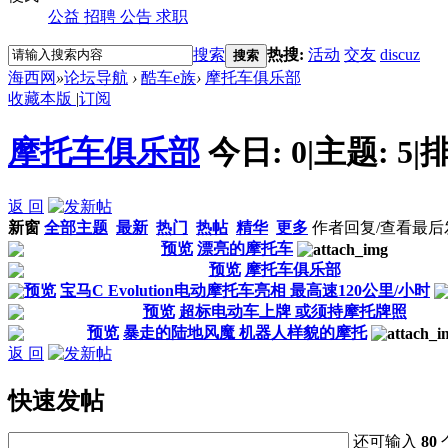
公益
招聘
公告
求职
搜索
热搜:
活动
交友
discuz
搜索
海西网
»
论坛导航
›
酷车e族
›
摩托车俱乐部
收藏本版
|
订阅
摩托车俱乐部
今日:
0
|
主题:
5
|
排
返 回
新窗
全部主题
最新
热门
热帖
精华
更多
作者
回复/查看
最后
预览
漂亮的摩托车
预览
摩托车俱乐部
预览
宝马C Evolution电动摩托车亮相 最高速120公里/小时
预览
超标电动车上牌 或须持摩托牌照
预览
暴走的陆地风魔 机器人样貌的摩托
返 回
快速发帖
还可输入
80