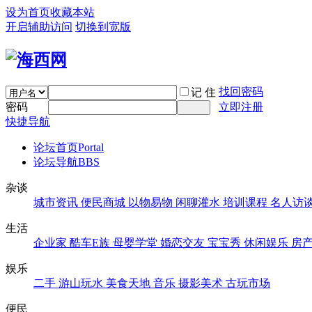
设为首页
收藏本站
开启辅助访问
切换到宽版
找回密码
记 住
密码
立即注册
快捷导航
论坛首页
Portal
论坛导航
BBS
杂谈
城市资讯
便民商城
以物易物
闲聊灌水
培训课程
名人访
生活
企业家
酷车E族
母婴学堂
婚恋交友
宝宝秀
休闲娱乐
房
娱乐
二手
游山玩水
美食天地
音乐
摄影美术
古玩市场
便民