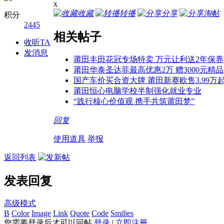
x
收藏
转播
分享
淘帖
积分
2445
相关帖子
收听TA
发消息
莆田丰田花冠专场特卖 万元让利送2年保养
莆田华泰圣达菲最高优惠2万 赠3000元精品
国产车价买合资大牌 莆田新赛欧售3.99万
莆田恒心电脑学校半制强化就业专业
“践行核心价值观 携手共筑莆田梦”
回复
使用道具
举报
返回列表
发表回复
高级模式
B
Color
Image
Link
Quote
Code
Smilies
您需要登录后才可以回帖
登录
|
立即注册