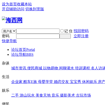
设为首页
收藏本站
开启辅助访问
切换到宽版
找回密码
记 住
密码
立即注册
快捷导航
论坛首页
Portal
论坛导航
BBS
杂谈
城市资讯
便民商城
以物易物
闲聊灌水
培训课程
名人访
生活
企业家
酷车E族
母婴学堂
婚恋交友
宝宝秀
休闲娱乐
房
娱乐
二手
游山玩水
美食天地
音乐
摄影美术
古玩市场
便民