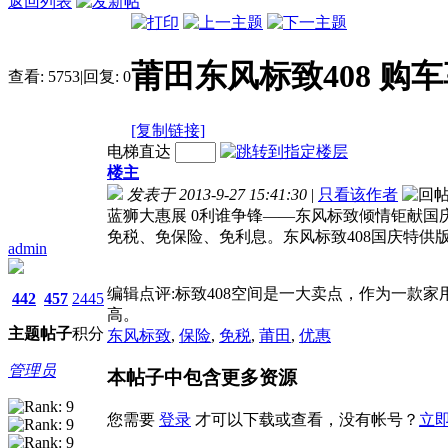
返回列表
莆田东风标致408 购
查看:
5753
|
回复:
0
[复制链接]
电梯直达
楼主
发表于 2013-9-27 15:41:30
|
只看该作者
蓝狮大惠展 0利谁争锋——东风标致倾情钜献国
免税、免保险、免利息。东风标致408国庆特供
admin
编辑点评:标致408空间是一大卖点，作为一款
442
457
2445
高。
主题
帖子
积分
东风标致
,
保险
,
免税
,
莆田
,
优惠
管理员
本帖子中包含更多资源
您需要
登录
才可以下载或查看，没有帐号？
立