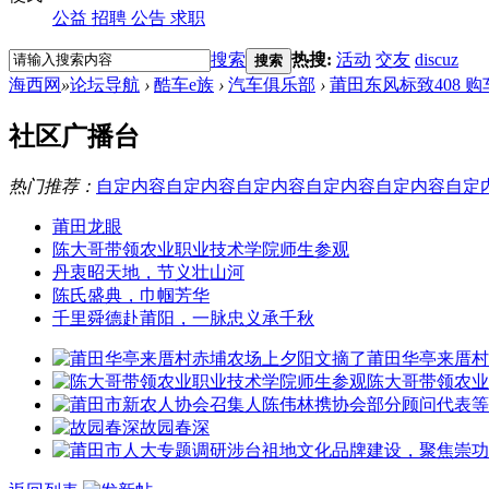
公益
招聘
公告
求职
搜索
热搜:
活动
交友
discuz
搜索
海西网
»
论坛导航
›
酷车e族
›
汽车俱乐部
›
莆田东风标致408 
社区广播台
热门推荐：
自定内容
自定内容
自定内容
自定内容
自定内容
自定
莆田龙眼
陈大哥带领农业职业技术学院师生参观
丹衷昭天地，节义壮山河
陈氏盛典，巾帼芳华
千里舜德赴莆阳，一脉忠义承千秋
莆田华亭来厝村
陈大哥带领农业
故园春深