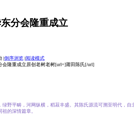
华东分会隆重成立
|
倒序浏览
|
阅读模式
成立原创老树老树[url=]莆田陈氏[/url]
，绿野平畴，河网纵横，稻菽丰盛。其陈氏源流可溯至明代，自
祖的深情篇章。‌