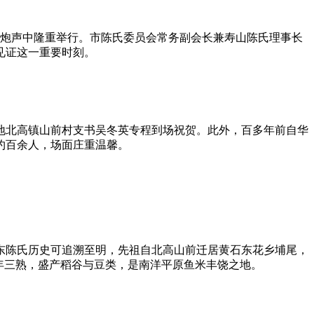
与鞭炮声中隆重举行。市陈氏委员会常务副会长兼寿山陈氏理事长
见证这一重要时刻。
地北高镇山前村支书吴冬英专程到场祝贺。此外，百多年前自华
约百余人，场面庄重温馨。
东陈氏历史可追溯至明，先祖自北高山前迁居黄石东花乡埔尾，
年三熟，盛产稻谷与豆类，是南洋平原鱼米丰饶之地。