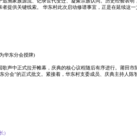
于追溯家族源流、记录世代变迁、凝聚宗族认同。历史经验表明
者提供关键线索。‌ 华东村此次启动修谱事宜，正是在延续这
为华东分会授牌)
国歌声中正式拉开帷幕，庆典的核心议程随后有序进行。莆田市
东分会”的正式批文。‌紧接着，华东村支委成员、庆典主持人陈
长)