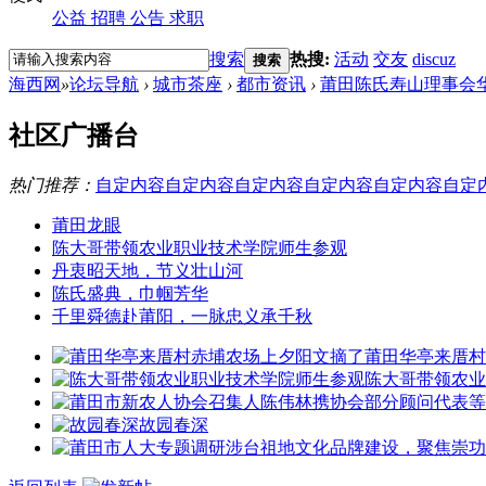
公益
招聘
公告
求职
搜索
热搜:
活动
交友
discuz
搜索
海西网
»
论坛导航
›
城市茶座
›
都市资讯
›
莆田陈氏寿山理事会
社区广播台
热门推荐：
自定内容
自定内容
自定内容
自定内容
自定内容
自定
莆田龙眼
陈大哥带领农业职业技术学院师生参观
丹衷昭天地，节义壮山河
陈氏盛典，巾帼芳华
千里舜德赴莆阳，一脉忠义承千秋
莆田华亭来厝村
陈大哥带领农业
故园春深