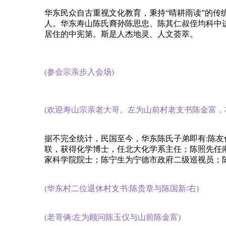
华东民众自古重视文化教育，秉持“晴耕雨读”的传统
人。华东寿山陈氏裔孙陈思忠、陈其仁叔侄均科中
居住的中宪第。斯是人杰地灵、人文荟萃。
(参会宗亲步入会场)
(欢迎寿山宗亲老大哥。左为山前村老支书陈金富，
据不完全统计，民国至今，华东陈氏子弟即有:陈
联，获得化学博士，任北大化学系主任；陈照先任
家科学院院士；陈宁生为宁德市政府二级巡视员；陈清
(华东村二位退休村支书:陈贵章与陈国新/右)
(老哥俩:左为顾问陈玉仪与山前陈金富)