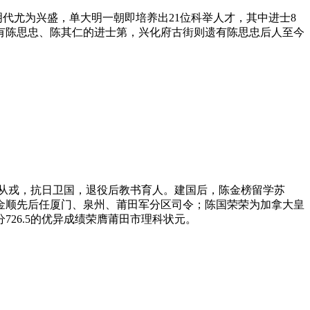
明代尤为兴盛，单大明一朝即培养出21位科举人才，其中进士8
有陈思忠、陈其仁的进士第，兴化府古街则遗有陈思忠后人至今
笔从戎，抗日卫国，退役后教书育人。建国后，陈金榜留学苏
金顺先后任厦门、泉州、莆田军分区司令；陈国荣荣为加拿大皇
26.5的优异成绩荣膺莆田市理科状元。