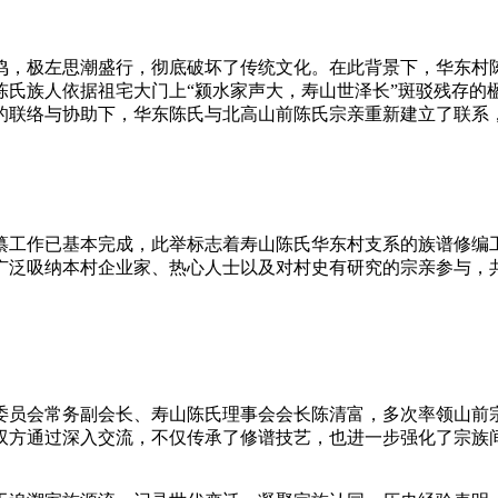
雷鸣，极左思潮盛行，彻底破坏了传统文化。在此背景下，华东
。陈氏族人依据祖宅大门上“颍水家声大，寿山世泽长”斑驳残存
的联络与协助下，华东陈氏与北高山前陈氏宗亲重新建立了联系，
编纂工作已基本完成，此举标志着寿山陈氏华东村支系的族谱修
广泛吸纳本村企业家、热心人士以及对村史有研究的宗亲参与，共
委员会常务副会长、寿山陈氏理事会会长陈清富，多次率领山前
双方通过深入交流，不仅传承了修谱技艺，也进一步强化了宗族