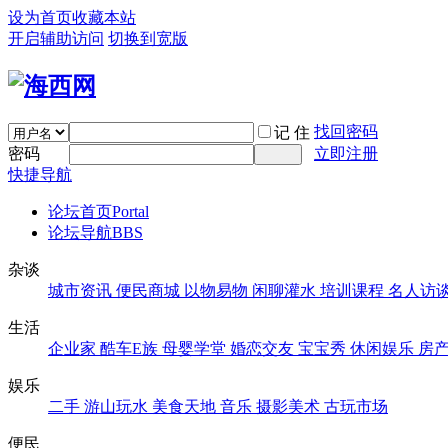
设为首页
收藏本站
开启辅助访问
切换到宽版
找回密码
记 住
密码
立即注册
快捷导航
论坛首页
Portal
论坛导航
BBS
杂谈
城市资讯
便民商城
以物易物
闲聊灌水
培训课程
名人访
生活
企业家
酷车E族
母婴学堂
婚恋交友
宝宝秀
休闲娱乐
房
娱乐
二手
游山玩水
美食天地
音乐
摄影美术
古玩市场
便民