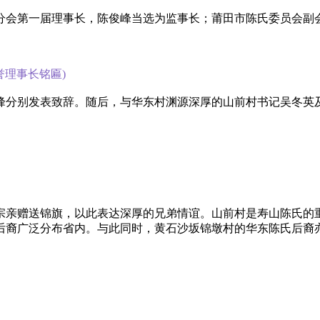
分会第一届理事长，陈俊峰当选为监事长；莆田市陈氏委员会副
。
誉理事长铭匾)
峰分别发表致辞。随后，与华东村渊源深厚的山前村‌书记吴冬英
宗亲赠送锦旗，以此表达深厚的兄弟情谊。山前村是寿山陈氏的
后裔广泛分布省内。与此同时，黄石沙坂锦墩村的华东陈氏后裔