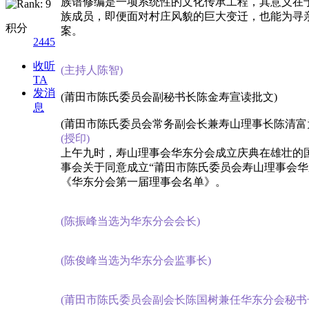
族谱修编是一项系统性的文化传承工程，其意义在
族成员，即便面对村庄风貌的巨大变迁，也能为寻亲
积分
案。
2445
收听
(主持人陈智)
TA
发消
(莆田市陈氏委员会副秘书长陈金寿宣读批文)
息
(莆田市陈氏委员会常务副会长兼寿山理事长陈清富
(授印)
上午九时，寿山理事会华东分会成立庆典在雄壮的
事会关于同意成立“莆田市陈氏委员会寿山理事会华
《华东分会第一届理事会名单》。
(陈振峰当选为华东分会会长)
(陈俊峰当选为华东分会监事长)
(莆田市陈氏委员会副会长陈国树兼任华东分会秘书