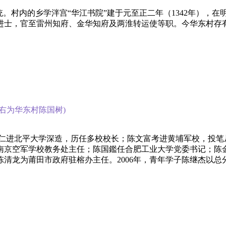
。村内的乡学泮宫“华江书院”建于元至正二年（1342年），在
进士，官至雷州知府、金华知府及两淮转运使等职。今华东村存
右为华东村陈国树)
友仁进北平大学深造，历任多校校长；陈文富考进黄埔军校，投
南京空军学校教务处主任；陈国鑑任合肥工业大学党委书记；陈
龙为莆田市政府驻榕办主任。2006年，青年学子陈继杰以总分7