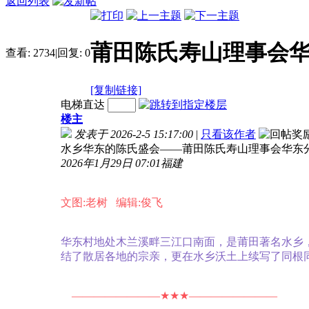
返回列表
莆田陈氏寿山理事会
查看:
2734
|
回复:
0
[复制链接]
电梯直达
楼主
发表于 2026-2-5 15:17:00
|
只看该作者
水乡华东的陈氏盛会——莆田陈氏寿山理事会华东分会隆重
2026年1月29日 07:01
福建
文图:老树 编辑:俊飞
华东村地处木兰溪畔三江口南面，是莆田著名水乡
结了散居各地的宗亲，更在水乡沃土上续写了同根同
————————★★★————————