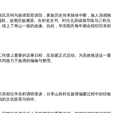
村陈氏宗祠与族谱双双俱毁，家族历史传承脉络中断，族人深感惋
的楹联，追溯宗族渊源。在村老支书、时任北高镇领导陈乌三和当
续上了寿山一脉的血缘。‌自此，华东陈氏每年都会组织宗亲前
编工作摆上重要的议事日程，应加紧正式启动。为高效推进这一重
同致力于族谱的编修与整理。‌
宗亲前往华东村调研座谈，分享山前村在族谱编纂过程中的经验
间的文化联系与协作。