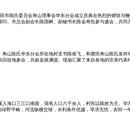
时，莆田市陈氏委员会寿山理事会华东分会成立庆典在热烈的锣鼓
授印。市总会副会长陈国树、副秘书长陈金寿也参与盛会，共同
。寿山陈氏华东分会所在地村支书陈俊飞，和莆田寿山陈氏发祥
表回祖地参会，共叙血脉渊源。现场汇聚了来自各地的宗亲代表
溪入海口三江口南面，现有人口六千余人，村民以陈姓为主。华
境内绿野平畴，河流纵横交错，水利条件优越，旱涝无忧，农田一