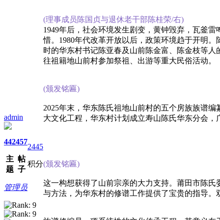
(理事成员陈国贞与退休老干部陈桂荣/右)
1949年后，社会环境发生剧变，黄钟毁弃，瓦釜
惜。1980年代改革开放以后，政策环境趋于开明
时的华东村书记陈亚春及山前陈金富、陈金枝等人
往祖籍地山前村参加祭祖、出游等重大民俗活动。
(颁发铭匾)
2025年末，华东陈氏祖地山前村的五个房族族谱
admin
大文化工程，华东村计划成立寿山陈氏华东分会，
442
457
2445
主
帖
积分
(颁发铭匾)
题
子
这一构想获得了山前宗亲的大力支持。莆田市陈氏
管理员
与方法，为华东村的修谱工作提供了宝贵的指导。