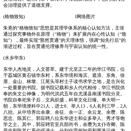
会治理提供了道德支撑‌。
(格物致知) ‖网络图片
朱熹的“格物致知”思想是其理学体系的核心认知方法，主张
通过探究事物外在原理（“格物”）来扩展内在心性认知（“致
知”），最终实现“豁然贯通”的天理体悟，强调“知先行后”的
渐进过程，旨在贯通伦理修养与宇宙认知的统一性。
(水乡华东)
东华人杰地灵，人文荟萃。建于元至正二年的华江书院，位
于荔城区黄石镇华东村，系东华境和海滨、遮浪、东角、徐
厝、金山、林墩、江尾头等村士子读书求学之地，是古兴化
一处重要的书院。据书院记载和乡人代代相传，华江书院供
奉的朱文公神像，为明代洪武五年自尤溪县南溪书院分灵。
书院自奉祀朱子后，文风炽盛，科举文化日臻。单大明一
朝，东华境便科中21人，进士8、举人13，6人名列三甲，2人
八抬。从中培养出余康、余征、余一正、余云龙、余瓒、陈
思忠、陈其仁、郭应聘八位东华进士和众多举人、秀才等饱
学之士。其中，郭应聘官至兵部尚书，余瓒为太仆寺卿。陈
思忠和陈其仁系伯侄进士，分别任雷州知府和两淮运使，为