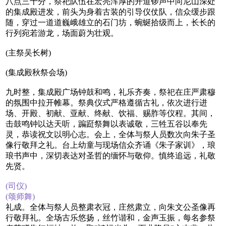
八点三十分，祭祀队伍在宏亮浑厚的开道锣声中向尼山深处
的集成殿进发，前头为身着古装的引导仪仗队，信众缓步跟
随，穿过一道道巍峨雄立的石门坊，蜿蜒拾级而上，长长的
行列宛若游龙，场面蔚为壮观。
(主祭吴长树)
(集成殿秋祭会场)
九时整，集成殿广场钟鼓和鸣，礼乐齐奏，祭祀在庄严肃穆
的氛围中拉开帷幕。祭典仪式严格遵循古礼，依次进行进
场、开殿、初献、亚献、终献、饮福、赐胙等仪程。其间，
击鼓鸣钟以达天听，蹁跹祭舞以表诚敬，三牲五谷以奉先
灵，恭读祝文以明心志。会上，全体与祭人员数次向朱子圣
像行敬拜之礼。台上幼童与现场信众齐诵《朱子家训》，琅
琅书声中，深切表达对圣哲的缅怀与敬仰。慎终追远，礼敬
先贤。
(司仪)
(颂师舞)
礼成。全体与祭人员整肃衣冠，庄然肃立，向朱文公圣像再
行敬拜礼。全场古乐悠扬，丝竹谐和，金声玉振，每名参祭