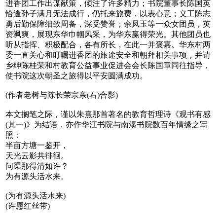
进香团工作出谋献策，倾注了许多精力；书院董事长陈国英
恰逢孙子满月无法成行，仍托来旅费，以表心意；义工陈志
勇后勤保障细致周备，深受赞誉；余凤玉等一众女团员，英
资飒爽，展现东华巾帼风采，为华东赢得荣光。其他团员也
听从指挥、积极配合，各有所长，在此一并褒嘉。华东村两
委一直关心和叮嘱进香团的旅途安全和朝拜相关事项，并请
乡绅陈桂荣和村教育公益事业促进会会长陈国章同往指导，
使书院这次朝圣之旅得以平安圆满成功。
(作者老树与陈长荣宗亲(右)合影)
本文搁笔之际，谨以朱熹那首著名的教育哲理诗《观书有感
(其一)》为结语，亦作华江书院与南溪书院数百年情缘之写
照：
半亩方塘一鉴开，
天光云影共徘徊。
问渠那得清如许？
为有源头活水来。
(为有源头活水来)
(许愿红丝带)