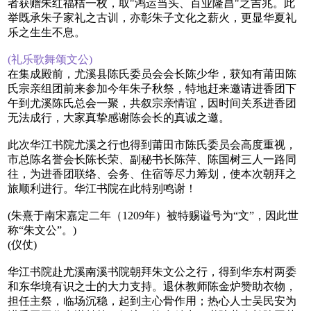
者获赠朱红福桔一枚，取"鸿运当头、百业隆昌"之吉兆。此
举既承朱子家礼之古训，亦彰朱子文化之薪火，更显华夏礼
乐之生生不息。
(礼乐歌舞颂文公)
在集成殿前，尤溪县陈氏委员会会长陈少华，获知有莆田陈
氏宗亲组团前来参加今年朱子秋祭，特地赶来邀请进香团下
午到尤溪陈氏总会一聚，共叙宗亲情谊，因时间关系进香团
无法成行，大家真挚感谢陈会长的真诚之邀。
此次华江书院尤溪之行也得到莆田市陈氏委员会高度重视，
市总陈名誉会长陈长荣、副秘书长陈萍、陈国树三人一路同
往，为进香团联络、会务、住宿等尽力筹划，使本次朝拜之
旅顺利进行。华江书院在此特别鸣谢！
(朱熹于南宋嘉定二年（1209年）被特赐谥号为“文”，因此世
称“朱文公”。)
(仪仗)
华江书院赴尤溪南溪书院朝拜朱文公之行，得到华东村两委
和东华境有识之士的大力支持。退休教师陈金炉赞助衣物，
担任主祭，临场沉稳，起到主心骨作用；热心人士吴民安为