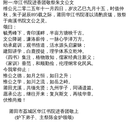
附一:华江书院进香团敬祭朱文公文
维公元二零二五年十一月四日，岁次乙巳九月十五，时值仲
秋，朱子诞辰895载之际，莆田华江书院谨以清酌庶馐，致祭
于南溪书院文公之灵。‌
颂曰：‌
毓秀峰下，青印溪畔，半亩方塘映千古。
文公降诞，濂洛薪传，一脉心学泽万方。
幼承庭训，观书悟道，活水源头启蒙昧；
建阳讲学，白鹿授徒，理学体系立乾坤。
《四书》集注，格物致知，儒家经典注新义；
《家训》垂范，和顺勤俭，伦理纲常化民风。
今我辈仰止：‌
惟公之德，如月之恒，如日之升；
惟公之学，如川之流，如岳之峙。
莆田尤溪，共缅先贤；九州学子，同诵遗篇。
愿承公志，继往开来；复兴斯文，再续华章。
伏惟尚飨！‌
莆田市荔城区华江书院进香团敬上
(炉下弟子、主祭陈金炉领颂)