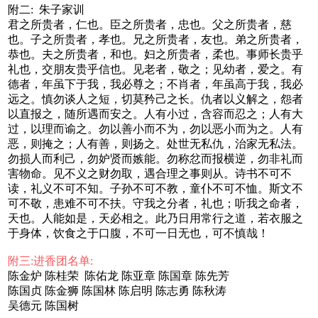
附二: 朱子家训
君之所贵者，仁也。臣之所贵者，忠也。父之所贵者，慈
也。子之所贵者，孝也。兄之所贵者，友也。弟之所贵者，
恭也。夫之所贵者，和也。妇之所贵者，柔也。事师长贵乎
礼也，交朋友贵乎信也。见老者，敬之；见幼者，爱之。有
德者，年虽下于我，我必尊之；不肖者，年虽高于我，我必
远之。慎勿谈人之短，切莫矜己之长。仇者以义解之，怨者
以直报之，随所遇而安之。人有小过，含容而忍之；人有大
过，以理而谕之。勿以善小而不为，勿以恶小而为之。人有
恶，则掩之；人有善，则扬之。处世无私仇，治家无私法。
勿损人而利己，勿妒贤而嫉能。勿称忿而报横逆，勿非礼而
害物命。见不义之财勿取，遇合理之事则从。诗书不可不
读，礼义不可不知。子孙不可不教，童仆不可不恤。斯文不
可不敬，患难不可不扶。守我之分者，礼也；听我之命者，
天也。人能如是，天必相之。此乃日用常行之道，若衣服之
于身体，饮食之于口腹，不可一日无也，可不慎哉！‌‌
附三:进香团名单:
陈金炉 陈桂荣 陈佑龙 陈亚章 陈国章 陈先芳
陈国贞 陈金狮 陈国林 陈启明 陈志勇 陈秋涛
吴德元 陈国树