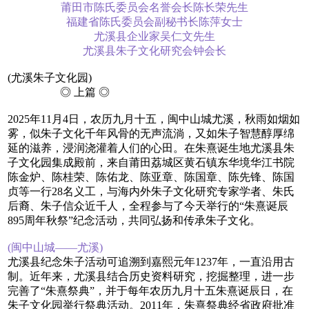
莆田市陈氏委员会名誉会长陈长荣先生
福建省陈氏委员会副秘书长陈萍女士
尤溪县企业家吴仁文先生
尤溪县朱子文化研究会钟会长
(尤溪朱子文化园)
◎ 上篇 ◎
2025年11月4日，农历九月十五，闽中山城尤溪，秋雨如烟如
雾，似朱子文化千年风骨的无声流淌，又如朱子智慧醇厚绵
延的滋养，浸润浇灌着人们的心田。在朱熹诞生地尤溪县朱
子文化园集成殿前，来自莆田荔城区黄石镇东华境华江书院
陈金炉、陈桂荣、陈佑龙、陈亚章、陈国章、陈先锋、陈国
贞等一行28名义工，与海内外朱子文化研究专家学者、朱氏
后裔、朱子信众近千人，全程参与了今天举行的“朱熹诞辰
895周年秋祭”纪念活动，共同弘扬和传承朱子文化。
(闽中山城——尤溪)
尤溪县纪念朱子活动可追溯到嘉熙元年1237年，一直沿用古
制。近年来，尤溪县结合历史资料研究，挖掘整理，进一步
完善了“朱熹祭典”，并于每年农历九月十五朱熹诞辰日，在
朱子文化园举行祭典活动。2011年，朱熹祭典经省政府批准