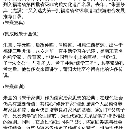
列入福建省第四批省级非物质文化遗产名录。去年，“朱熹祭
典（尤溪）”又入选为第一批福建省省级非遗与旅游融合发展
推荐目录。
(朱熹祭典)
(集成殿朱子圣像)
朱熹，字元晦，后改仲晦，号晦庵。祖籍江西婺源，出生于
福建三明尤溪，八岁之前一直生活学习在尤溪，是南宋著名
的哲学家 、教育家，也是中国哲学史上的巨星。世称“朱
子”“朱文公”，与孔圣人、孟子并称“儒学三圣”，名字紧随孔
孟之后。他曾多次来莆讲学，莆阳大地至今留有他的许多传
说。
(朱熹家训)
朱熹的《朱子家训》作为儒家治家思想的经典，在现代社会
仍具有重要价值。其核心“修身齐家”理念强调个人品德修养
与家庭和睦，至今仍是培养良好家风的基础‌。家训中“父慈子
孝、兄友弟恭”的伦理规范，为现代家庭关系提供了和谐相处
的准则‌。同时，它通过“家国同构”思想，将家庭美德与社会
责任结合。这些内容不仅传承了传统文化精华，也为现代社