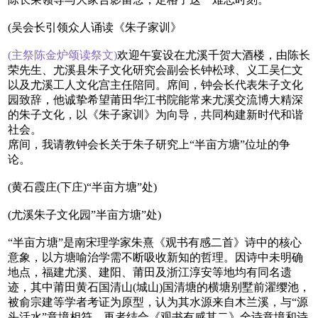
(吴会长引领众人诵读《朱子家训》
(主祭陈金炉颂读祭文)
欢迎午宴设在尤溪千贺大酒楼，由陈长
荣先生、尤溪县朱子文化研究会副会长钟松球、义工吴仁文
以及尤溪工人文化宫主任陪同。席间，钟会长代表朱子文化
园致辞，他诚挚希望莆田华江书院能常来尤溪交流博大精深
的朱子文化，以《朱子家训》为向导，共同构建新时代和谐
社会。
席间，我请教钟会长关于朱子研究上“半亩方塘”位址的争
论。
(黄石霞庄(下庄)“半亩方塘”处)
(尤溪朱子文化园”半亩方塘”处)
“半亩方塘”是南宋理学家朱熹《观书有感二首》诗中的核心
意象，以方塘喻治学需不断吸收新知的哲理。因诗中未明确
地点，福建尤溪、建阳、莆田及浙江淳安等地均有同名遗
迹，其中莆田黄石国清山(城山)国清塘的横塘别墅前濯缨池，
被俞宗建等学者考证为原型，认为其水源来自木兰溪，与“源
头活水”意境相符。再者结合《观书有感其二》全诗意境和诗