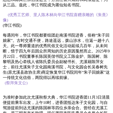
从三品。兹此，华江书院成为莆仙知名书院。
(优秀工艺师、里人陈木林向华江书院喜赠亲雕的《朱熹》
像)
(华江书院)
每遇闰年，华江书院都要组团赴南溪书院进香，俗称“朱子回
娘家”。古时交通不便，路途遥远，拨山涉水，往返一趟十八
天。此一尊师重道的优秀民俗文化活动延续几百年，从未间
断，惜于四九年后因众所周知的历史原因戛然而止。2025年9
月22日，书院董事长陈国英偕书院义工陈金炉、陈国树、陈
黎明及热心牵线人省陈氏委员会副秘书长、尤溪籍陈萍女
士，前往尤溪朱子文化园南溪书院，与文化园会长吴春树先
生(原尤溪县政协主席)商定恢复华江书院闰年“朱子回娘家”这
一传统文化信俗，两院得以再续前缘。
(祭拜朱文公)
为准时参加此次尤溪秋祭大典，华江书院进香团11月3日清晨
便提前乘车出发，上午10时，进香团抵达朱子文化园，与自
驾游提前到达尤溪的陈国林等四位乡亲会合。曾经在尤溪工