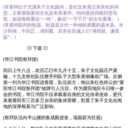
(常斋祠位于尤溪朱子文化园内，是纪念朱熹父亲朱松的祠
堂，主要展陈家训文化及朱熹著作。祠内悬挂四根巨型毛
笔，据说每根重达“一吨”，象征“一字千斤”的文化重量。 ‌)
(常斋祠陈列的欹器。欹器是古代一种倾斜易覆的盛水器。水
少则倾，中则正，满则覆。其意在告诫人们“满招损、谦受
益”。)
◎ 下篇 ◎
(华江书院祭拜团)
四日上午八点，农历乙巳年九月十五，朱子文化园庄严肃
穆，十九支祭祀队伍整齐列队于大型朱熹铜像前广场。左侧
第一列为华江书院进香团，队伍前方，饰以朱红色祥云的“莆
田华江书院祭拜团”铭牌引人注目。作为莆田地区今日唯一参
会的书院，华江书院不仅承载着自身的文化传承使命，更代
表着莆田市三百多万乡亲的集体荣耀，彰显了朱子文化在闽
地的深厚根基与广泛影响。
(祭拜队伍向半山腰的集成殿进发，场面蔚为壮观)