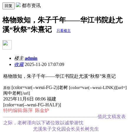
都市资讯
回复
格物致知，朱子千年——华江书院赴尤
溪“秋祭”朱熹记
只看楼主
楼主
admin
收藏
2025-11-20 17:07:09
格物致知，朱子千年——华江书院赴尤溪“秋祭”朱熹记
[color=var(--weui-FG-2)]
老树
[color=var(--weui-LINK)][url=]
原创
闽中老树[/url]
2025年11月6日 08:06 福建
[color=var(--weui-FG-HALF)]
特约编辑:陈萍 陈金炉
————————————————————
值此文稿发表
之际，老树谨向以下诸位
致以
诚挚谢忱
尤溪朱子文化园会长吴长树先生