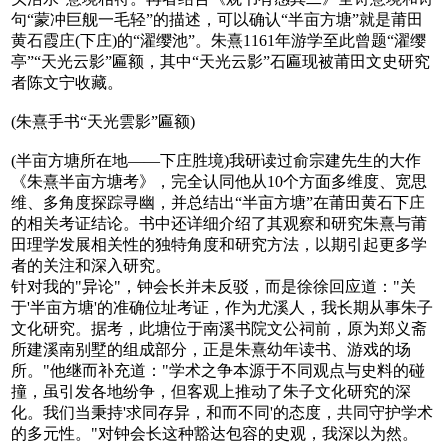
句“蒙冲巨舰一毛轻”的描述，可以确认“半亩方塘”就是莆田
黄石霞庄(下庄)的“濯缨池”。朱熹1161年游学至此曾题“濯缨
亭”“天光云影”匾额，其中“天光云影”石匾现被莆田文史研究
者陈文宁收藏。
(朱熹手书“天光雲影”匾额)
(半亩方塘所在地——下庄胜境)
我研读过俞宗建先生的大作
《朱熹半亩方塘考》，完全认同他从10个方面多维度、宽思
维、多角度探踪寻幽，并总结出“半亩方塘”在莆田黄石下庄
的相关考证结论。书中还详细介绍了其观察和研究朱熹与莆
田理学发展相关性的独特角度和研究方法，以期引起更多学
者的关注和深入研究。
针对我的"异论"，钟会长并未反驳，而是徐徐回应道："关
于'半亩方塘'的准确位址考证，作为尤溪人，我长期从事朱子
文化研究。据考，此塘位于南溪书院文公祠前，原为郑义斋
所建溪南别墅的组成部分，正是朱熹幼年读书、游戏的场
所。"他继而补充道："学术之争本源于不同观点与史料的碰
撞，虽引发各地纷争，但客观上推动了朱子文化研究的深
化。我们当秉持'求同存异，和而不同'的态度，共同守护学术
的多元性。"对钟会长这种豁达包容的史观，我深以为然。