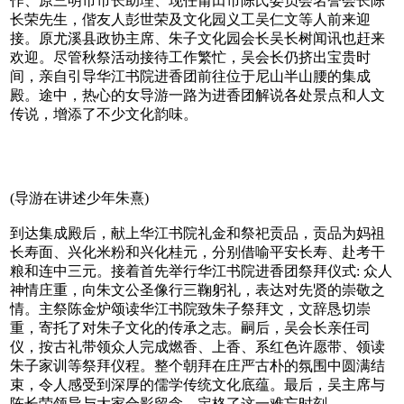
作、原三明市市长助理、现任莆田市陈氏委员会名誉会长陈
长荣先生，偕友人彭世荣及文化园义工吴仁文等人前来迎
接。原尤溪县政协主席、朱子文化园会长吴长树闻讯也赶来
欢迎。尽管秋祭活动接待工作繁忙，吴会长仍挤出宝贵时
间，亲自引导华江书院进香团前往位于尼山半山腰的集成
殿。途中，热心的女导游一路为进香团解说各处景点和人文
传说，增添了不少文化韵味。
(导游在讲述少年朱熹)
到达集成殿后，献上华江书院礼金和祭祀贡品，贡品为妈祖
长寿面、兴化米粉和兴化桂元，分别借喻平安长寿、赴考干
粮和连中三元。接着首先举行华江书院进香团祭拜仪式: 众人
神情庄重，向朱文公圣像行三鞠躬礼，表达对先贤的崇敬之
情。主祭陈金炉颂读华江书院致朱子祭拜文，文辞恳切崇
重，寄托了对朱子文化的传承之志。嗣后，吴会长亲任司
仪，按古礼带领众人完成燃香、上香、系红色许愿带、领读
朱子家训等祭拜仪程。整个朝拜在庄严古朴的氛围中圆满结
束，令人感受到深厚的儒学传统文化底蕴。最后，吴主席与
陈长荣领导与大家合影留念，定格了这一难忘时刻。