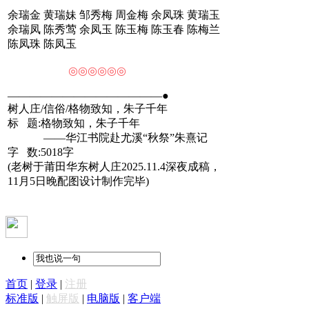
余瑞金 黄瑞妹 邹秀梅 周金梅 余凤珠 黄瑞玉
余瑞凤 陈秀莺 余凤玉 陈玉梅 陈玉春 陈梅兰
陈凤珠 陈凤玉
◎◎◎◎◎◎
——————————————●
树人庄/信俗/格物致知，朱子千年
标 题:格物致知，朱子千年
——华江书院赴尤溪“秋祭”朱熹记
字 数:5018字
(老树于莆田华东树人庄2025.11.4深夜成稿，
11月5日晚配图设计制作完毕)
首页
|
登录
|
注册
标准版
|
触屏版
|
电脑版
|
客户端