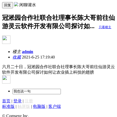
闲聊灌水
回复
冠淞园合作社联合社理事长陈大哥前往仙
游灵云软件开发有限公司探讨如...
只看楼主
楼主
admin
收藏
2021-6-25 17:19:40
六月二十日，冠淞园合作社联合社理事长陈大哥前往仙游灵云
软件开发有限公司探讨如何让农业插上科技的翅膀
首页
|
登录
|
注册
标准版
|
触屏版
|
电脑版
|
客户端
© Comsenz Inc.