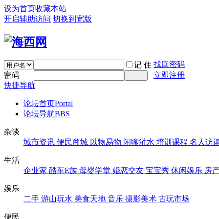
设为首页
收藏本站
开启辅助访问
切换到宽版
找回密码
记 住
密码
立即注册
快捷导航
论坛首页
Portal
论坛导航
BBS
杂谈
城市资讯
便民商城
以物易物
闲聊灌水
培训课程
名人访
生活
企业家
酷车E族
母婴学堂
婚恋交友
宝宝秀
休闲娱乐
房
娱乐
二手
游山玩水
美食天地
音乐
摄影美术
古玩市场
便民