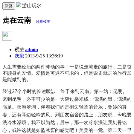
游山玩水
回复
走在云南
只看楼主
楼主
admin
收藏
2013-9-25 13:36:19
人生需要经历的两件冲动的事：一是说走就走的旅行，二是奋
不顾身的爱情。爱情是可遇不可求的，但是说走就走的旅行却
是能做到的。
经过27个小时的长途跋涉，终于来到云南。第一站：昆明。
来到昆明，必不可少的是一大碗过桥米线，满满的胃，满满的
满足。夜游翠湖，伴着我们的是街边轻柔的音乐，曼妙的舞
姿，还有耳边轻吟的风。到朋友宿舍的路上，朋友说，今晚要
洗冷水澡哦，我不以为然，后来，那一次冷水澡让我刻骨铭
心，或许这就是如坠冰窖的感觉吧！美美的一觉。第二天一早