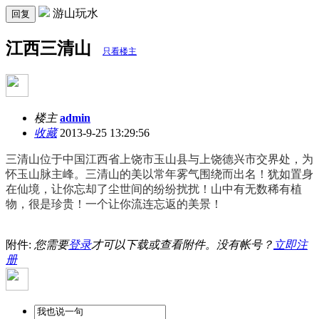
游山玩水
回复
江西三清山
只看楼主
楼主
admin
收藏
2013-9-25 13:29:56
三清山位于中国江西省上饶市玉山县与上饶德兴市交界处，为
怀玉山脉主峰。三清山的美以常年雾气围绕而出名！犹如置身
在仙境，让你忘却了尘世间的纷纷扰扰！山中有无数稀有植
物，很是珍贵！一个让你流连忘返的美景！
附件:
您需要
登录
才可以下载或查看附件。没有帐号？
立即注
册