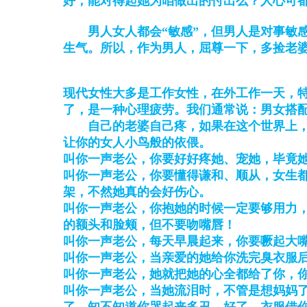
好，能对得起她为咱做出的付出么？人心可
男人女人都会“敏感”，但男人是对事敏感
生气。所以，作为男人，屈尊一下，多捡老
现代女性大多是工作女性，在外工作一天，
了，是一种心理疲劳。我们通常说：男女搭
自己的老婆自己疼，如果在这个世界上，
让你的女人小鸟般的依偎。
叫你一声老公，你要好好疼她、宠她，毕竟
叫你一声老公，你要懂得谦和、顺从，女生
架，不然她真的会好伤心。
叫你一声老公，你抱她的时候一定要够用力
的额头和脸颊，但不要吻嘴唇！
叫你一声老公，每天早晨起来，你要噘起大嘴
叫你一声老公，当亲爱的她给你洗完臭衣服后
叫你一声老公，她就把她的心全都给了你，
叫你一声老公，当她流泪时，不管是想妈妈
了，知不知道你哭起来多丑，好了，衣服借