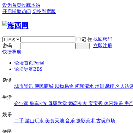
设为首页
收藏本站
开启辅助访问
切换到宽版
找回密码
记 住
密码
立即注册
快捷导航
论坛首页
Portal
论坛导航
BBS
杂谈
城市资讯
便民商城
以物易物
闲聊灌水
培训课程
名人访
生活
企业家
酷车E族
母婴学堂
婚恋交友
宝宝秀
休闲娱乐
房
娱乐
二手
游山玩水
美食天地
音乐
摄影美术
古玩市场
便民