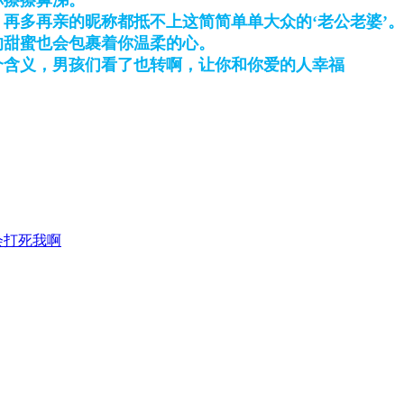
再多再亲的昵称都抵不上这简简单单大众的‘老公老婆’。
的甜蜜也会包裹着你温柔的心。
个含义，男孩们看了也转啊，让你和你爱的人幸福
会打死我啊