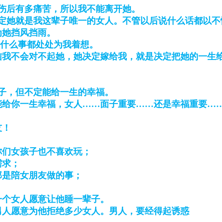
伤后有多痛苦，所以我不能离开她。
她就是我这辈子唯一的女人。不管以后说什么话都以不
为她挡风挡雨。
什么事都处处为我着想。
信我不会对不起她，她决定嫁给我，就是决定把她的一生
子，但不定能给一生的幸福。
能给你一生幸福，女人……面子重要……还是幸福重要……
友！
你们女孩子也不喜欢玩；
需求；
是陪女朋友做的事；
一个女人愿意让他睡一辈子。
男人愿意为他拒绝多少女人。男人，要经得起诱惑