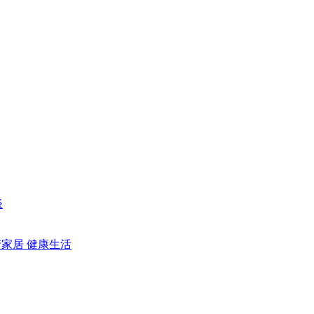
谈
产家居
健康生活