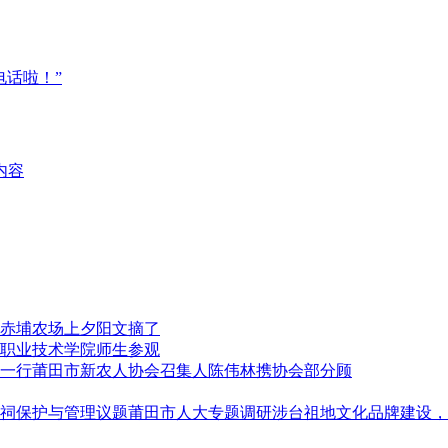
电话啦！”
内容
赤埔农场上夕阳文摘了
职业技术学院师生参观
莆田市新农人协会召集人陈伟林携协会部分顾
莆田市人大专题调研涉台祖地文化品牌建设，