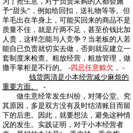
为了抢生意，对于负责采购的人都会施
予“甜头”，例如给回扣，送礼物等等。但
羊毛出在羊身上，可能买回来的商品不是
质量不佳，就是斤两不足，甚至价钱比加
人贵，这样怎能与人竞争？当老板的人若
能自已负责就切实去做，否则就应建立一
套制度来检查。粗放经营，粗放管理，做
撒手掌柜是不行的。 -
四忌任意赊欠， -
钱货两清是小本经营减少麻烦的
重要方面。
-
做生意经常发生纠纷，对簿公堂。究
其原因，多是双方没有及时结清账目而留
下的后患。因此，就要想法，避免这种情
况的发生。实践证明，对于小本经营者