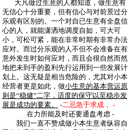
大凡做过生意的人都知道，做生意有
无信心十分重要，但有信心与对前景过分
乐观有区别的。一个对自已生意有全盘信
心的人，就能潇洒地调度自如，可大可
小，可松可紧，能在非常时期有非常办法
应对。而过分乐观的人不但不会准备在有
意外发生时如何应对，而且会很自然而然
地把未到手的盈利先行运用到一些发展计
划上。这无疑是相当危险的，尤其对小本
经营者更是如此，做
小生意的基本营运原
则是“稳健”二字，适度的保守以至稳步发
展是成功的要素。
-
二忌急于求成， -
在力所能及时还要通盘考虑 -
我们一直不赞成做小本生意者纵容自