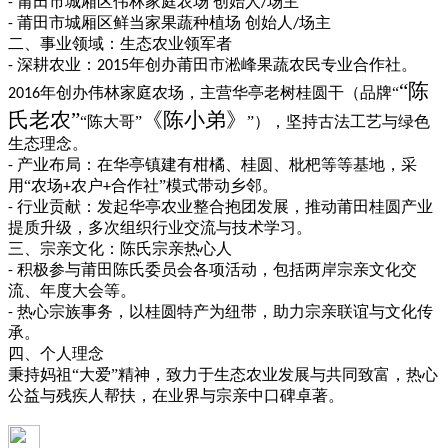
莆田市城厢区伟林家庭农场 创始人
场主
-
/
莆田市城厢区鲜当家果蔬种植场 创始人
场主
-
/
二、事业领域：生态农业领军者
深耕农业：
年创办莆田市淞峰果蔬农民专业合作社。
-
201
5
“陈
年创办伟林家庭农场，主营华亭老树桂圆干（品牌“
2016
氏老农”
《陈小弟》
“陈大哥”
”），坚持古法工艺与绿色
生态理念。
产业布局：在华亭镇建有柑橘、桂圆、枇杷
等等
基地，采
-
用
“农场
农户
合作社”模式带动乡邻。
+
+
行业贡献：发起华亭农业整合抱团发展，推动莆田桂圆产业
-
提质升级，多次组织行业交流与技术学习。
三、宗亲文化：陈氏宗亲热心人
积极参与莆田陈氏委员会各项活动，包括两岸宗亲文化交
-
流、年度大会等。
热心宗族事务，以桂圆特产为纽带，助力宗亲联谊与文化传
-
承。
四、个人理念
秉持妈祖
“大爱”精神，致力于生态农业发展与共同致富，热心
公益与残疾人帮扶，在业界与宗亲中口碑卓著。