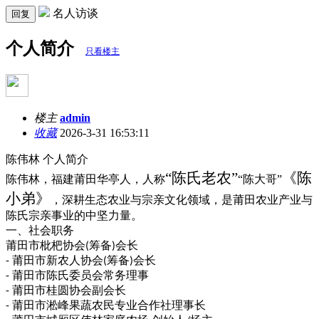
名人访谈
回复
个人简介
只看楼主
楼主
admin
收藏
2026-3-31 16:53:11
陈伟林
个人简介
“陈氏老农”
《陈
陈伟林，福建莆田华亭人，人称
“陈大哥”
小弟》
，深耕生态农业与宗亲文化领域，是莆田农业产业与
陈氏宗亲事业的中坚力量。
一、社会职务
莆田市枇杷协会
筹备
会长
(
)
莆田市新农人协会
筹备
会长
-
(
)
莆田市陈氏委员会常务理事
-
莆田市桂圆协会副会长
-
莆田市淞峰果蔬农民专业合作社理事长
-