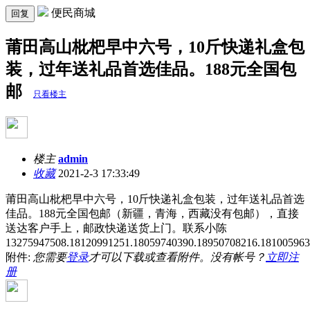
便民商城
回复
莆田高山枇杷早中六号，10斤快递礼盒包
装，过年送礼品首选佳品。188元全国包
邮
只看楼主
楼主
admin
收藏
2021-2-3 17:33:49
莆田高山枇杷早中六号，10斤快递礼盒包装，过年送礼品首选
佳品。188元全国包邮（新疆，青海，西藏没有包邮），直接
送达客户手上，邮政快递送货上门。联系小陈
13275947508.18120991251.18059740390.18950708216.1810059
附件:
您需要
登录
才可以下载或查看附件。没有帐号？
立即注
册