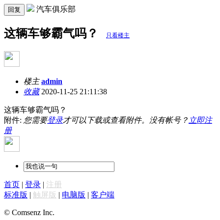
汽车俱乐部
回复
这辆车够霸气吗？
只看楼主
楼主
admin
收藏
2020-11-25 21:11:38
这辆车够霸气吗？
附件:
您需要
登录
才可以下载或查看附件。没有帐号？
立即注
册
首页
|
登录
|
注册
标准版
|
触屏版
|
电脑版
|
客户端
© Comsenz Inc.