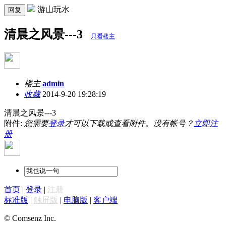
游山玩水
回复
清晨之风景---3
只看楼主
楼主
admin
收藏
2014-9-20 19:28:19
清晨之风景---3
附件:
您需要
登录
才可以下载或查看附件。没有帐号？
立即注
册
首页
|
登录
|
注册
标准版
|
触屏版
|
电脑版
|
客户端
© Comsenz Inc.