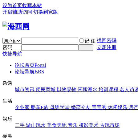
设为首页
收藏本站
开启辅助访问
切换到宽版
找回密码
记 住
密码
立即注册
快捷导航
论坛首页
Portal
论坛导航
BBS
杂谈
城市资讯
便民商城
以物易物
闲聊灌水
培训课程
名人访
生活
企业家
酷车E族
母婴学堂
婚恋交友
宝宝秀
休闲娱乐
房
娱乐
二手
游山玩水
美食天地
音乐
摄影美术
古玩市场
便民