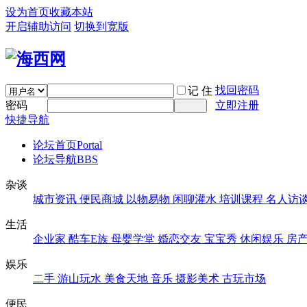
设为首页
收藏本站
开启辅助访问
切换到宽版
找回密码
记 住
密码
立即注册
快捷导航
论坛首页
Portal
论坛导航
BBS
杂谈
城市资讯
便民商城
以物易物
闲聊灌水
培训课程
名人访
生活
企业家
酷车E族
母婴学堂
婚恋交友
宝宝秀
休闲娱乐
房
娱乐
二手
游山玩水
美食天地
音乐
摄影美术
古玩市场
便民