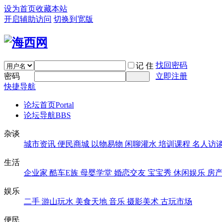
设为首页
收藏本站
开启辅助访问
切换到宽版
找回密码
记 住
密码
立即注册
快捷导航
论坛首页
Portal
论坛导航
BBS
杂谈
城市资讯
便民商城
以物易物
闲聊灌水
培训课程
名人访
生活
企业家
酷车E族
母婴学堂
婚恋交友
宝宝秀
休闲娱乐
房
娱乐
二手
游山玩水
美食天地
音乐
摄影美术
古玩市场
便民