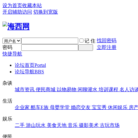
设为首页
收藏本站
开启辅助访问
切换到宽版
找回密码
记 住
密码
立即注册
快捷导航
论坛首页
Portal
论坛导航
BBS
杂谈
城市资讯
便民商城
以物易物
闲聊灌水
培训课程
名人访
生活
企业家
酷车E族
母婴学堂
婚恋交友
宝宝秀
休闲娱乐
房
娱乐
二手
游山玩水
美食天地
音乐
摄影美术
古玩市场
便民