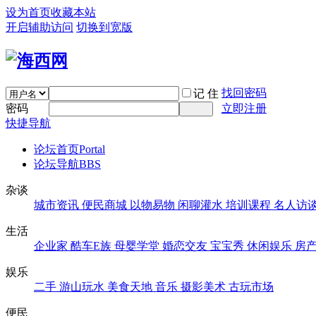
设为首页
收藏本站
开启辅助访问
切换到宽版
找回密码
记 住
密码
立即注册
快捷导航
论坛首页
Portal
论坛导航
BBS
杂谈
城市资讯
便民商城
以物易物
闲聊灌水
培训课程
名人访
生活
企业家
酷车E族
母婴学堂
婚恋交友
宝宝秀
休闲娱乐
房
娱乐
二手
游山玩水
美食天地
音乐
摄影美术
古玩市场
便民