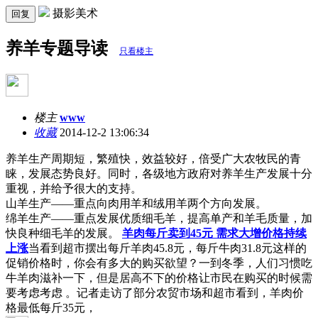
摄影美术
回复
养羊专题导读
只看楼主
楼主
www
收藏
2014-12-2 13:06:34
养羊生产周期短，繁殖快，效益较好，倍受广大农牧民的青
睐，发展态势良好。同时，各级地方政府对养羊生产发展十分
重视，并给予很大的支持。
山羊生产——重点向肉用羊和绒用羊两个方向发展。
绵羊生产——重点发展优质细毛羊，提高单产和羊毛质量，加
快良种细毛羊的发展。
羊肉每斤卖到45元 需求大增价格持续
上涨
当看到超市摆出每斤羊肉45.8元，每斤牛肉31.8元这样的
促销价格时，你会有多大的购买欲望？一到冬季，人们习惯吃
牛羊肉滋补一下，但是居高不下的价格让市民在购买的时候需
要考虑考虑 。记者走访了部分农贸市场和超市看到，羊肉价
格最低每斤35元，