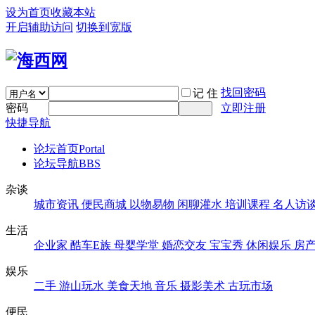
设为首页
收藏本站
开启辅助访问
切换到宽版
找回密码
记 住
密码
立即注册
快捷导航
论坛首页
Portal
论坛导航
BBS
杂谈
城市资讯
便民商城
以物易物
闲聊灌水
培训课程
名人访
生活
企业家
酷车E族
母婴学堂
婚恋交友
宝宝秀
休闲娱乐
房
娱乐
二手
游山玩水
美食天地
音乐
摄影美术
古玩市场
便民