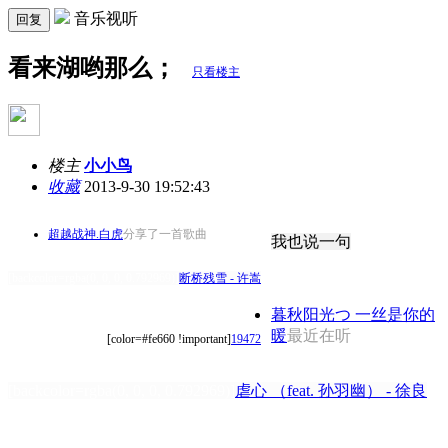
音乐视听
回复
看来湖哟那么；
只看楼主
楼主
小小鸟
收藏
2013-9-30 19:52:43
超越战神.白虎
分享了一首歌曲
我也说一句
[backcolor=rgba(0, 0, 0, 0.792969)]
断桥残雪 - 许嵩
暮秋阳光つ 一丝是你的
暖
最近在听
[color=#fe660 !important]
19472
[backcolor=rgba(0, 0, 0, 0.792969)]
虐心 （feat. 孙羽幽） - 徐良