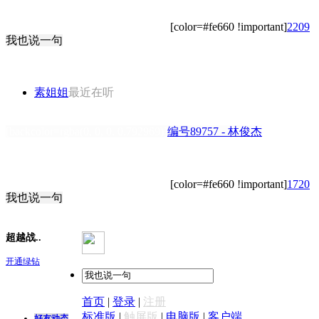
[color=#fe660 !important]
2209
我也说一句
素姐姐
最近在听
[backcolor=rgba(0, 0, 0, 0.792969)]
编号89757 - 林俊杰
[color=#fe660 !important]
1720
我也说一句
超越战..
开通绿钻
首页
|
登录
|
注册
标准版
|
触屏版
|
电脑版
|
客户端
好友动态