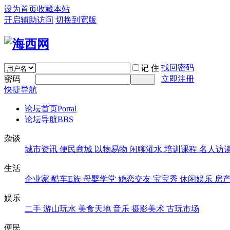
设为首页
收藏本站
开启辅助访问
切换到宽版
找回密码
记 住
密码
立即注册
快捷导航
论坛首页
Portal
论坛导航
BBS
杂谈
城市资讯
便民商城
以物易物
闲聊灌水
培训课程
名人访
生活
企业家
酷车E族
母婴学堂
婚恋交友
宝宝秀
休闲娱乐
房
娱乐
二手
游山玩水
美食天地
音乐
摄影美术
古玩市场
便民