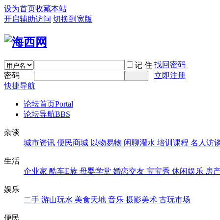
设为首页
收藏本站
开启辅助访问
切换到宽版
找回密码
记 住
密码
立即注册
快捷导航
论坛首页
Portal
论坛导航
BBS
杂谈
城市资讯
便民商城
以物易物
闲聊灌水
培训课程
名人访
生活
企业家
酷车E族
母婴学堂
婚恋交友
宝宝秀
休闲娱乐
房
娱乐
二手
游山玩水
美食天地
音乐
摄影美术
古玩市场
便民