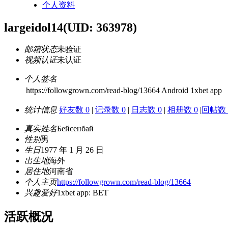
个人资料
largeidol14
(UID: 363978)
邮箱状态
未验证
视频认证
未认证
个人签名
https://followgrown.com/read-blog/13664 Android 1xbet app
统计信息
好友数 0
|
记录数 0
|
日志数 0
|
相册数 0
|
回帖数 
真实姓名
Бейсенбай
性别
男
生日
1977 年 1 月 26 日
出生地
海外
居住地
河南省
个人主页
https://followgrown.com/read-blog/13664
兴趣爱好
1xbet app: BET
活跃概况