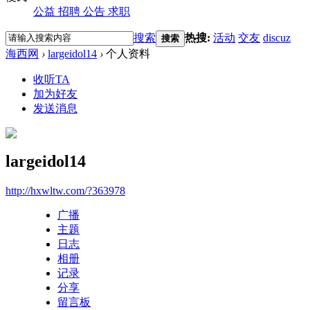
公益
招聘
公告
求职
搜索
热搜:
活动
交友
discuz
搜索
海西网
›
largeidol14
›
个人资料
收听TA
加为好友
发送消息
largeidol14
http://hxwltw.com/?363978
广播
主题
日志
相册
记录
分享
留言板