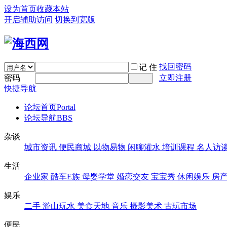
设为首页
收藏本站
开启辅助访问
切换到宽版
找回密码
记 住
密码
立即注册
快捷导航
论坛首页
Portal
论坛导航
BBS
杂谈
城市资讯
便民商城
以物易物
闲聊灌水
培训课程
名人访
生活
企业家
酷车E族
母婴学堂
婚恋交友
宝宝秀
休闲娱乐
房
娱乐
二手
游山玩水
美食天地
音乐
摄影美术
古玩市场
便民