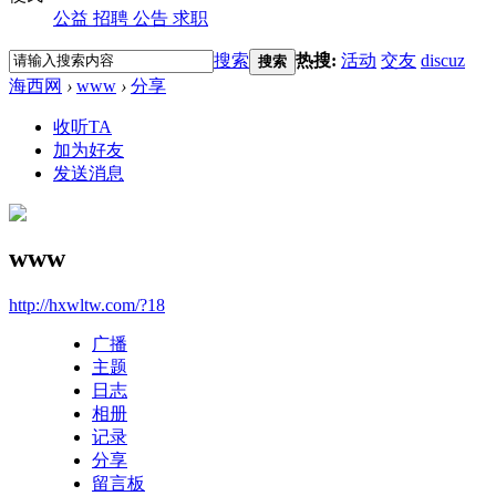
公益
招聘
公告
求职
搜索
热搜:
活动
交友
discuz
搜索
海西网
›
www
›
分享
收听TA
加为好友
发送消息
www
http://hxwltw.com/?18
广播
主题
日志
相册
记录
分享
留言板