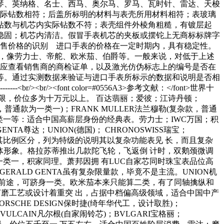
琴、英纳格、名士、西马、奥尔马、罗马、瓦时针、雷达、天梭
际钻数相符；后盖所标明的材料与表壳所用材料相符；表玻璃
钻数与机芯内实际钻数不符；表壳组件外棱角粗糙，有镀层起
稳固；机芯内清洁。假冒手表机芯的夹板或摆铊上无商标标牌字
销售价格的识别 进口手表的价格在一定时期内，具有稳定性。
万元，像劳力士、帝舵、欧米茄、伯爵等。一般来说，对低于上述
，应查看销售商的商检证单，以及激光仿伪标志上的编号是否在
等。通过实测数据来验证与进口手表所标示的数据和说明是否相
/><font color=#0556A3>参考文献：</font>世界十
有限，价位多为十万元以上。 百达翡丽；爱彼；江诗丹顿；
杂款，普通款为一类一)；FRANK MULLER法兰穆勒(复杂款，普通
 2.一类一等：适合中国高薪层身份的经典表。劳力士；IWC万国；积
TA尊达；UNION(德国)； CHRONOSWISS瑞宝；
所以按其比例区分，列为特级的说明其以复杂功能表见 长，而且复杂
体形象。格拉苏蒂推出几款陀飞轮，飞返倒 计时，双鹅颈微调
一类一，积家同理。萧邦因拥 有LUC自家芯同时珠宝表品位高
ERALD GENTA虽有复杂限量款，毕竟不是主流。UNION机
前途，可跻身一类。欧米茄本来只能算二类，有了同轴擒纵和
与打磨工艺或设计着重突 出，占据中档偏高级领域，适合中国中产
ORSCHE DESIGN保时捷(绮年华代工，设计取胜)；
 VULCAIN凡尔根(自家闹铃芯)；BVLGARI宝格丽；