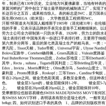
年，制表已有130年历史。立业地方叫夏佛豪塞，当地有钟表的历史可
莱茵河畔的厂房中创立了瑞士最早期的机械制表工厂，实现了
长达百分之五百，成果相当惊人。表的标志是IWC，是万国表公司（
医生用OMEGA（欧米茄），大学教授及工程师用IWC。 
汗斯?怀斯道夫与英国人戴维斯于1905年（清光绪31年）在
指的手掌，它表示该品牌的手表完全是靠手工精雕细琢的。以后
劳力士公司全力研制第一只防水手表。1926年，劳力士的防
瑞士表排行榜 中国海关有一份进口手表排行榜，主要用于纳税
第六类并分两等，最后的第七类及瑞士生产的粗马表。一类：一等Rolex劳力
摩凡陀，Tissot天梭，Tudor帝舵，Universal宇宙，Ulysse N
Bolova宝路华，Cortebert确得佩，Gruen高路云，Vuleain窝路鉴，
Paul BuhreRevue Thommen总统，Zodiac苏地亚；三等Eberhard
其华，Recta，sultana，Tugaris得其利是；二等Brietling百年灵
Edox，Invicta，Moeris摩利士，Olma奥尔马，Sandoz山度士，Tit
豪利是，Pronto博浪多，Roskopf；三等Times，Candi
常在2-20μm之间。镀金壳色彩美观，多数呈金黄色，但这
色。 镀金层3-5μm的，镀金层能保持1-2年。 镀金层5-7
上。 镀金层在20μm或者20μm以上，镀金层能保持10
受摩擦部位也较容易褪色SWISS MADE与SWISS MO
有SWISS MOVT字样，表明该表有部分是瑞士机件。一
br&gt; 四、如何识别进口手表的真伪 1、品牌的识别版