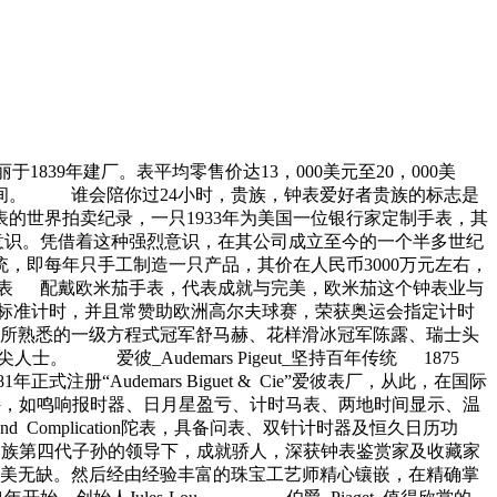
39年建厂。表平均零售价达13，000美元至20，000美
0年时间。 谁会陪你过24小时，贵族，钟表爱好者贵族的标志是
的世界拍卖纪录，一只1933年为美国一位银行家定制手表，其
品意识。凭借着这种强烈意识，在其公司成立至今的一个半多世纪
，即每年只手工制造一只产品，其价在人民币3000万元左右，
代表 配戴欧米茄手表，代表成就与完美，欧米茄这个钟表业与
担任标准计时，并且常赞助欧洲高尔夫球赛，荣获奥运会指定计时
所熟悉的一级方程式冠军舒马赫、花样滑冰冠军陈露、瑞士头
爱彼_Audemars Pigeut_坚持百年传统 1875
1年正式注册“Audemars Biguet & Cie”爱彼表厂，从此，在国际
械零件，如鸣响报时器、日月星盈亏、计时马表、两地时间显示、温
omplication陀表，具备问表、双针计时器及恒久日历功
et家族第四代子孙的领导下，成就骄人，深获钟表鉴赏家及收藏家
美无缺。然后经由经验丰富的珠宝工艺师精心镶嵌，在精确掌