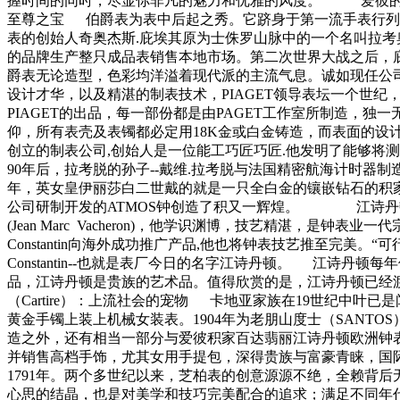
握时间的同时，尽显你非凡的魅力和优雅的风度。 爱彼的前身是分
至尊之宝 伯爵表为表中后起之秀。它跻身于第一流手表行列
表的创始人奇奥杰斯.庇埃其原为士侏罗山脉中的一个名叫拉考
的品牌生产整只成品表销售本地市场。第二次世界大战之后，
爵表无论造型，色彩均洋溢着现代派的主流气息。诚如现任公司
设计才华，以及精湛的制表技术，PIAGET领导表坛一个世
PIAGET的出品，每一部份都是由PAGET工作室所制造，
仰，所有表壳及表镯都必定用18K金或白金铸造，而表面的设计更是多
创立的制表公司,创始人是一位能工巧匠巧匠.他发明了能够将测
90年后，拉考脱的孙子--戴维.拉考脱与法国精密航海计时器制造
年，英女皇伊丽莎白二世戴的就是一只全白金的镶嵌钻石的积家
公司研制开发的ATMOS钟创造了积又一辉煌。 江诗丹顿_Vac
(Jean Marc Vacheron)，他学识渊博，技艺精湛，是
Constantin向海外成功推广产品,他也将钟表技艺推至完美。“可行性是
Constantin--也就是表厂今日的名字江诗丹顿。 江
品，江诗丹顿是贵族的艺术品。值得欣赏的是，江诗丹顿已经
（Cartire）：上流社会的宠物 卡地亚家族在19世纪中叶
黄金手镯上装上机械女装表。1904年为老朋山度士（SAN
造之外，还有相当一部分与爱彼积家百达翡丽江诗丹顿欧洲钟
并销售高档手饰，尤其女用手提包，深得贵族与富豪青睐，国际
1791年。两个多世纪以来，芝柏表的创意源源不绝，全赖背
心思的结晶，也是对美学和技巧完美配合的追求；满足不同年