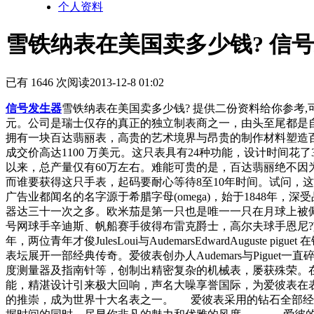
个人资料
雪铁纳表在美国卖多少钱? 信
已有 1646 次阅读
2013-12-8 01:02
信号发生器
雪铁纳表在美国卖多少钱? 提供二份资料给你参考,可
元。公司是瑞士仅存的真正的独立制表商之一，由头至尾都是自己生
拥有一块百达翡丽表，高贵的艺术境界与昂贵的制作材料塑造百
成交价高达1100 万美元。这只表具有24种功能，设计时间
以来，总产量仅有60万左右。难能可贵的是，百达翡丽绝不因
而谁要获得这只手表，起码要耐心等待8至10年时间。试问
广告业都闻名的名字源于希腊字母(omega)，始于1848
器达三十一次之多。欧米茄是第一只也是唯一一只在月球上被
号网球手辛迪斯、帆船赛手彼得布雷克爵士，高尔夫球手恩尼?艾斯、
年，两位青年才俊JulesLoui与AudemarsEdwardAuguste
表坛展开一部经典传奇。爱彼表创办人Audemars与Pig
度测量器及指南针等，创制出精密复杂的机械表，屡获殊荣。在188
能，精湛设计引来极大回响，声名大噪享誉国际，为爱彼表在表坛
的推崇，成为世界十大名表之一。 爱彼表采用的钻石全部经