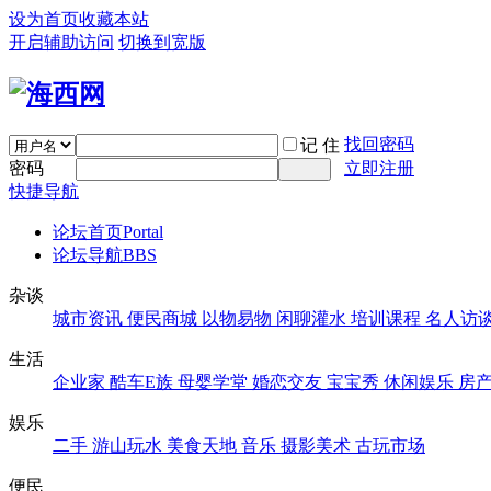
设为首页
收藏本站
开启辅助访问
切换到宽版
找回密码
记 住
密码
立即注册
快捷导航
论坛首页
Portal
论坛导航
BBS
杂谈
城市资讯
便民商城
以物易物
闲聊灌水
培训课程
名人访
生活
企业家
酷车E族
母婴学堂
婚恋交友
宝宝秀
休闲娱乐
房
娱乐
二手
游山玩水
美食天地
音乐
摄影美术
古玩市场
便民