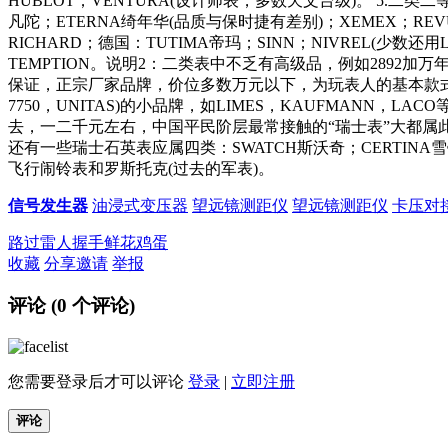
HUBLOT；VENTURA(设计师表，多数天文台级)。 5
凡陀；ETERNA绮年华(品质与保时捷有差别)；XEMEX；REVUE TH
RICHARD；德国：TUTIMA帝玛；SINN；NIVREL(少数还用LEM
TEMPTION。说明2：二类表中不乏有高级品，例如2892
保证，正宗厂家品牌，价位多数万元以下，为玩表人的基本款式.ORI
7750，UNITAS)的小品牌，如LIMES，KAUFMAN
去，一二千元左右，中国平民阶层最常接触的“瑞士表”大都属此
还有一些瑞士石英表应属四类：SWATCH斯沃奇；CERTINA
飞行闹铃表和罗斯托克(过去的军表)。
信号发生器
油浸式变压器
望远镜测距仪
望远镜测距仪
卡压对
路过
雷人
握手
鲜花
鸡蛋
收藏
分享
邀请
举报
评论 (
0
个评论)
您需要登录后才可以评论
登录
|
立即注册
评论