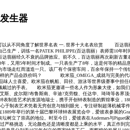
号发生器
以从不同角度了解世界名表 一. 世界十大名表欣赏 百达翡丽于18
产，训练一名PATEK PHILIPPE(百达翡丽）表师需1
达翡丽经久不衰的品牌效应。前不久，百达翡丽再次刷新古董表
花了3年，又用5年时间才制成。一只表生产了8年，这是何等的精
为市场走红而滥造一只。该厂有个保密车间，百余年保持一个传统
，这样的产品会跌价吗？ 欧米茄_OMEGA_成就与完美的
年，深受品味人士喜爱。欧米茄在帆船、田径、游泳等世界级赛事中
佩戴过的手表。 欧米茄更邀请一些名人作为形象大使，如我们
皮尔期?布鲁斯南、辛迪?克劳馥、任达华、琦琦等各界顶尖人士。 
 piguet 在钟表制造艺术的发源地瑞士，携手开创钟表制造的辉煌事业，188
uet一直碎心于制表艺术凭着无穷创意与独到眼光，专注研制超薄机
9年举行的第十届巴黎环球钟表展览会中，爱彼表参展的Grand C
树立了崇高的地位。时至今日，爱彼表在Audemars与Pigu
过严格挑选，无论颜色还是清晰度都是上乘的水平，真正作到完