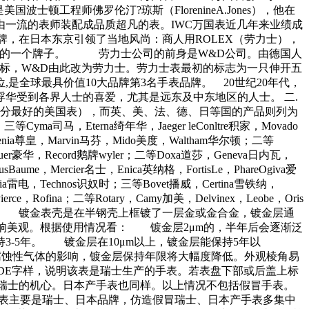
顿工程师佛罗伦汀?琼斯（FlorenineA.Jones），他在
一流的表师装配成品质超凡的表。IWC万国表近几年来业绩成
名表品牌，在日本东京引领了当地风尚：商人用ROLEX（劳力士），
最熟悉的一个牌子。 劳力士公司的前身是W&D公司。由德国人
士商标，W&D由此改为劳力士。劳力士表最初的标志为一只伸开五
全球最具价值10大品牌第3名手表品牌。 20世纪20年代，
浮华受到各界人士的喜爱，尤其是远东及中东地区的人士。 二.
部分最好的美国表），而英、美、法、德、日等国的产品则列为
，Eterna绮年华，Jaeger leConltre积家，Movado
uvenia尊皇，Marvin马芬，Mido美度，Waltham华尔顿；二等
路Heuer豪华，Record鹅牌wyler；二等Doxa道莎，Geneva日内瓦，
sBaume，Mercier名士，Enica英纳格，FortisLe，PhareOgiva爱
odania雷电，Technos识奴时；三等Bovet播威，Certina雪铁纳，
ce，Rofina；二等Rotary，Camy加美，Delvinex，Leobe，Oris
ce。镀金表壳常识 镀金表壳是在半钢壳上框镀了一层金或金合金，镀金层通
影响美观。根据使用情况看： 镀金层2μm的，半年后会逐渐泛
持3-5年。 镀金层在10μm以上，镀金层能保持5年以
腐蚀性气体的影响，镀金层保持年限将大幅度降低。外观棱角易
 MADE字样，说明该表是瑞士生产的手表。若表盘下部或后盖上标
是瑞士的机心。日本产手表也同样。以上情况不包括假冒手表。
口手表主要是瑞士、日本品牌，仿造假冒瑞士、日本产手表多集中