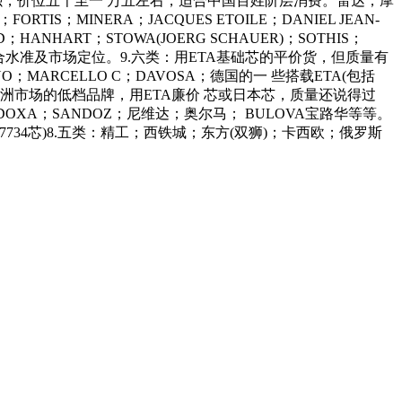
具性强，价位五千至一 万五左右，适合中国百姓阶层消费。雷达；摩
TIS；MINERA；JACQUES ETOILE；DANIEL JEAN-
；HANHART；STOWA(JOERG SCHAUER)；SOTHIS；
合水准及市场定位。9.六类：用ETA基础芯的平价货，但质量有
MARCELLO C；DAVOSA；德国的一 些搭载ETA(包括
针对亚洲市场的低档品牌，用ETA廉价 芯或日本芯，质量还说得过
A；SANDOZ；尼维达；奥尔马； BULOVA宝路华等等。
734芯)8.五类：精工；西铁城；东方(双狮)；卡西欧；俄罗斯