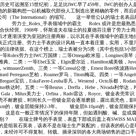
远溯至15世纪初，足足比IWC早了459年。IWC的创办人是美国波士
他的新颖构想━以机械取代部份人工制造出更精确的零件，而后由
The International）的缩写。 这一举世公认的瑞士
劳力士_Rolex_手表领域中的霸主 Rolex 或许是您
伦顿合伙经营。1908年，怀斯道夫在瑞士的拉夏德芬注册了劳力
才逐渐演变为皇冠的注册商标，以示其在手表领域中的霸主地位,是
水表正式注册。劳力士手表的设计风格一直本着庄重，实用，不显
的法律依据。在这个榜上，瑞士表被分为5类（其中也包括3小
士IWC万国牌；二等Omega欧米茄，Longines浪琴；三等Cyma司马
ardin雅典。二类：一等Ebel玉宝，Elgin爱尔近，Hamilton咸美顿，J
wittnauerZenith。三类：一等Consul公使，Ernest Borel依波
Girard Perregaux芝柏，Roamer罗马，Titoni梅花。四类：一等Angelu
，Breguet宝玑，EskaFavre-Leuba非凡，Westend，Octo乐都，R
us铁达时。五类：一等Beurus，Dreffa，Hebe，Nivada利华达，Pier
na卡甸奴，Gala，Milux美力士，Orfina，Rado雷达，Roy
种表壳不耐磨损，时间长久一些镀金层会逐渐磨损，露出底壳色，
μm的，镀金层能保持2-3年。 镀金层8-10μm的，镀金层能保
年。 这是在一般正常情况下的保持年限，但如遇到酸、碱、盐或
VT有何区别？ 在瑞士牌号的手表里，表盘下部或后盖上有SWISS
般常见的是组装石英表，该表不是在瑞士生产装配的，但该表的机心
权所有，未经许可不得复制、转载、摘录深圳的各大商场销售的进