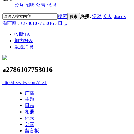
公益
招聘
公告
求职
搜索
热搜:
活动
交友
discuz
搜索
海西网
›
a2786107753016
›
日志
收听TA
加为好友
发送消息
a2786107753016
http://hxwltw.com/?131
广播
主题
日志
相册
记录
分享
留言板