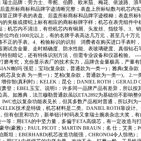
；瑞士品牌：劳力士、帝舵、伯爵、欧米茄、梅花、依波路、浪
后盖所标商标和品牌字迹清晰完整；表盘上所标钻数与机芯内实
假冒正牌手表的表盘、后盖所标商标和品牌字迹模糊；表盘所标
的夹板或摆铊上标有相应的商标标牌字样；机芯在表壳组件中
贴；机芯内不清洁，有些机芯内有铜屑、头发丝、指纹等。3、
手表，价位均在1000元以上，有的名牌手表高达几万元，甚至几十
路不正的手表。4、检验标识的识别 消费者在购买进口手表时
器测试含金量、走时精确度、防水性能、表玻璃硬度、真假钻石
识别方法，但需专业设备和仪器检验。 -----------<br/><br
长，打磨考究，充份显示表厂的技术实力，品牌含金量极高，产量
ARMIGIANI帕玛 强尼；宝珀(复杂款，普通款为一类一)；雅典(复
UB39自动机芯及女表 为一类一)；芝柏(复杂款，普通款为一类一)。
利时)；KELEK；昆仑；DANIEL ROTH；GERALD GEN
AND杜彼萧登；EBEL玉宝。说明1：许多同一品牌产品有差异，
高。如雅典，法兰穆勒普通款虽以ETA2892为基础但不影响整
礼。 IWC也以复杂功能表见长，但其多数产品相对普通，所以列为
EK技术是特级，机芯材料是二类。DANIEL ROTH靠设计。G
通，但有创意和功力，新单钮计时码表又拿瑞士腕表杂志大奖，有
二类一等：用ETA的中坚力量，多偏于ETA高级芯，有一定改造
豪雅)；PAUL PICOT；MARTIN BRAUN；名 仕；艾美；P
IN萧伯斯坦；EBERHARD(机芯改造功能强，CHRONO4令人惊艳)；