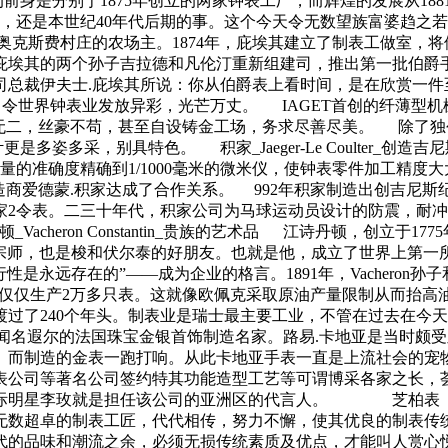
别于1875年创立的两家钟表工厂，而辉煌的发展从1881年开始
，还是本世纪40年代后期的事。这个今天令无数望族富婆趋之
奥克斯费村庄的农场主。1874年，庇埃其建立了制表工做室，将
庇埃其的两个孙子吉拉德和凡伦汀重新组建司，推出第一批伯爵
总裁伊夫士.庇埃其所说：你从伯爵表上看时间，是在欣赏一件至
纪，令世界钟表业发放异彩，光芒万丈。 IAGET首创的纤薄型
独一无二，丝豪不苟，甚至自设铸金工场，务求尽善尽美。 除了独
姿多采，别具特色。 积家_Jaeger-Le Coulter_创造
量的准确度精确到1/1000毫米的微米仪，使钟表零件加工精度大
商爱德蒙.积家达成了合作关系。 992年积家制造出创吉尼斯纪录的
2令表。二三十年代，积家公司为马球运动员设计的防震，耐冲击
heron Constantin_贵族的艺术品 江诗丹顿，创立于1
钟表业一代宗师，也是梭和伏尔泰的好朋友。也就是他，成立了世界上第一所
永远存在的”――成为企业的格言。1891年，Vacheron孙子和Franc
诗丹顿每年仅仅生产2万多只表。这就像欧佩克采取原油产量限制从而
渡过了240个年头。制表业是瑞士最主要工业，不管在过去在今
已是闻名遐尔的法国珠宝金银首饰制造名家。路易.卡地亚是当时颇
TOS）而制造的金表一跑打响。从此卡地亚手表一直是上流社会
表公司等著名公司签约特其功能造型工艺等可谓博采各家之长，
明星李玫就是担任该公司的亚洲区的代言人。 芝柏表（IRA
后无数超卓的制表工匠，代代相传，努力不懈，使其优良的制表
代的品味和潮流之余，必须无损传统素质及优点，才能叫人赏心悦