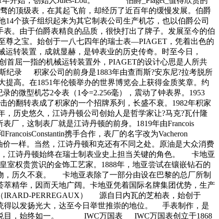
，创始人Jules-Lou。 伯爵_Piaget_值得欣赏的
若骛的顶级表，在其起飞前，却经历了近百年的缓慢发展。伯爵
他14个孩子组织起来为其它制表公司生产机芯，也以伯爵公司
手表。由于伯爵表精良的品质，很快打出了牌子。发展至今的伯
尊之宝。始创于一八七四年的瑞士表―PIAGET，凭着出色的
机械运转装置，成就显赫，是钟表业的历史传奇。时至今日，
创首屈一指的机械运转装置外，PIAGET的设计心思是人所共
吉尼斯纪录 积家公司的前身是1883年由查而斯?安东尼?拉考脱所
大提高。在1851年伦顿举办的世界博览会上获得金质奖章。约
微型机芯2令表（1令=2.256毫），震动了钟表界。1953
的翻转表成了积家的一个招牌系列，长盛不衰。1982年积家
775年，历史悠久，江诗丹顿公司创始人是哲学家让?马克?瓦什隆
表厂，这制表厂就是江诗丹顿的前身。1819年由Francois
oisConstantin携手合作，表厂的名字改为Vacheron
抬高油价一样。当然，江诗丹顿和克还有不同之处。原油是大众消费
天，江诗丹顿始终在瑞士制表业史上担当关键的角色。 卡地亚
受皇室权贵赏识的金饰工艺家。1888年，地亚尝试在镶嵌钻石的
的宠物，历久不衰。 卡地亚表除了一部分由设在巴黎的总厂所制
荟萃精华，因而天地广阔。卡地亚凭着国际名牌集团优势，生产
RD-PERREGAUX） 源自日内瓦的芝柏表，始创于
传统得以发扬光大，达至今日举世推崇的地位。 手表制作，是
目，始终如一。 IWC万国表 IWC万国表创立于1868