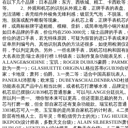
在以下几个品牌：日本品牌：东方、西铁城、精工、卡西欧等
等。 2、外观和机芯的识别从外观上看，正牌手表的表盘、
光洁清晰；表壳组件外棱角无锋利感；镀层无气泡，不脱落。
泡、脱落或配件断裂等现象。 从机芯上看，正牌手表机芯内
样，或商标标牌字迹粗糙、模糊、歪斜，或简单地用小铜片粘
如日本品牌的手表，价位均在2500-3000元；瑞士品牌的
价位的进口手表，若无特殊原因，可疑为假冒的进口手表或来
证单所列编号内。其他识别真伪的方法还很多，如使用检测仪
符，予以判定真伪。另外，一些名牌手表，因机芯结构和固有的特别暗记，还有特殊
大名表欣赏/瑞士表排行榜 1.特级表：以制作复杂功能表见
A.LANGE&SOEHNE；宝玑；ROGER DUBIUS豪爵；P
款为一类一)；GLASHUETTE ORIGINAL格拉苏蒂(G
家；卡地亚；萧邦；伯爵。3.一类二等：适合中国高薪玩表人。增你智(真
PANERAI沛那海；欧米茄；DUBEY&SCHALDENBR
功能表在其产品中占相当比例，或者机芯打磨够水准，品牌定位
机芯后已摆脱GUB39机芯普通形象，可以与LANGE分廷抗
所以列一类一。 增你智本来可以更高，但还需新总裁的努力。KEL
芯与打磨一般，但全 部自家芯还有复杂功能款。瑞宝机芯普
3303机芯可入一类。玉宝靠的是尚算自家机芯的计时表。4.
阶层有性格人士。百年灵；帝舵(借劳力士的光)；TAG HEUER豪华(
IKEPOD(设计师表，多数天文台级)；ALAIN SILBERSTE