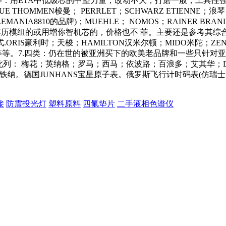
.二类二等：用ETA中低级芯的中坚力量，改动不大，打磨一般，工
OMMEN梭曼； PERRLET；SCHWARZ ETIENNE；浪琴；FOR
ANIA8810的品牌)；MUEHLE； NOMOS；RAINER BRAND
加万年历模组的或用增你智机芯的，价格也不 菲。主要还是参考其综
S豪利时；天梭；HAMILTON汉米尔顿；MIDO米陀；ZENO；
N，LACO等等。7.四类：仍在世的被亚洲买下的欧美老品牌和一些只
列： 梅花；英纳格；罗马；西马；依波路；百浪多；艾其华；DOX
雪铁纳。德国JUNHANS宝星原子表。俄罗斯飞行计时码表(仿瑞士7
接
防震投光灯
塑料原料
四氟垫片
二手液相色谱仪