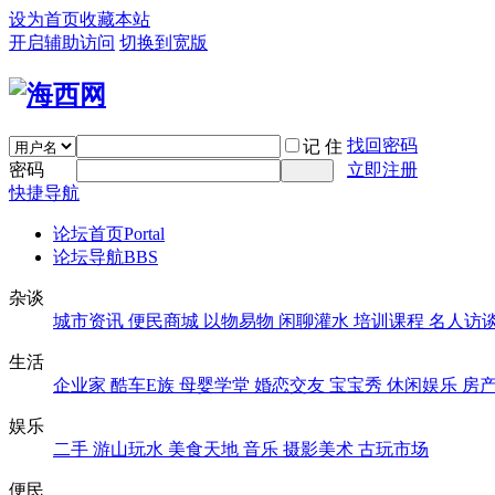
设为首页
收藏本站
开启辅助访问
切换到宽版
找回密码
记 住
密码
立即注册
快捷导航
论坛首页
Portal
论坛导航
BBS
杂谈
城市资讯
便民商城
以物易物
闲聊灌水
培训课程
名人访
生活
企业家
酷车E族
母婴学堂
婚恋交友
宝宝秀
休闲娱乐
房
娱乐
二手
游山玩水
美食天地
音乐
摄影美术
古玩市场
便民