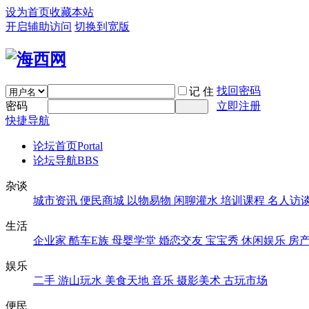
设为首页
收藏本站
开启辅助访问
切换到宽版
找回密码
记 住
密码
立即注册
快捷导航
论坛首页
Portal
论坛导航
BBS
杂谈
城市资讯
便民商城
以物易物
闲聊灌水
培训课程
名人访
生活
企业家
酷车E族
母婴学堂
婚恋交友
宝宝秀
休闲娱乐
房
娱乐
二手
游山玩水
美食天地
音乐
摄影美术
古玩市场
便民