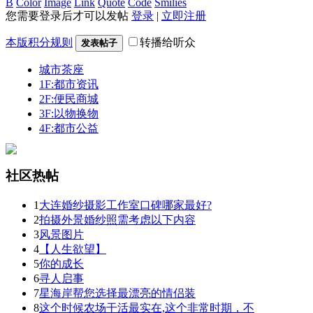
B
Color
Image
Link
Quote
Code
Smilies
您需要登录后才可以发帖
登录
|
立即注册
本版积分规则
转播给听众
发表帖子
城市茶座
1F:都市资讯
2F:便民商城
3F:以物换物
4F:都市公益
社区热帖
1
大连婚纱摄影工作室口碑哪家最好?
2
拍摄外景婚纱照需考虑以下内容
3
风景图片
4
【人生欲望】
5
你的成长
6
寻人启事
7
星海岸帮您选择最漂亮的情侣装
8
这个时候农场干活最实在,这个非常时期，不