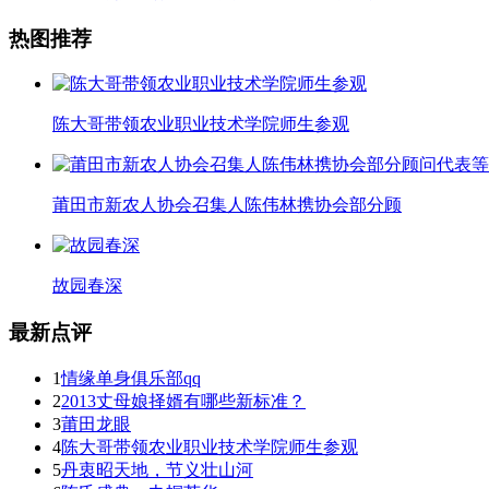
热图推荐
陈大哥带领农业职业技术学院师生参观
莆田市新农人协会召集人陈伟林携协会部分顾
故园春深
最新点评
1
情缘单身俱乐部qq
2
2013丈母娘择婿有哪些新标准？
3
莆田龙眼
4
陈大哥带领农业职业技术学院师生参观
5
丹衷昭天地，节义壮山河