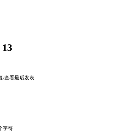
:
13
复/查看
最后发表
个字符