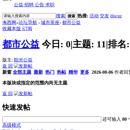
公益
招聘
公告
求职
搜索
热搜:
活动
交友
discuz
搜索
海西网
»
论坛导航
›
城市茶座
›
都市公益
收藏本版
|
订阅
都市公益
今日:
0
|
主题:
11
|
排名
版主:
阳光公益
返 回
新窗
全部主题
最新
热门
热帖
精华
更多
2026-08-06
作者
回
本版块或指定的范围内尚无主题
返 回
快速发帖
还可输入
80
高级模式