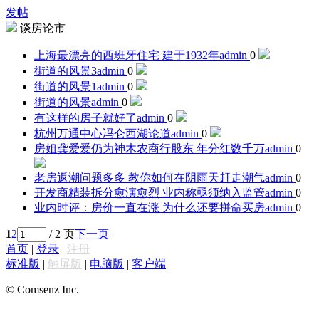
发帖
谈房论市
上海最漂亮的西班牙住宅 建于1932年
admin
0
街道的风景3
admin
0
街道的风景1
admin
0
街道的风景
admin
0
有这样的房子就好了
admin
0
杭州万通中心冯仑西湖论道
admin
0
房姐龚爱爱仍为神木农商行股东 年分红数千万
admin
0
老房返潮问题多多 教你如何在阴雨天赶走潮气
admin
0
开发商精装拆分愈演愈烈 业内称亟须纳入监管
admin
0
业内时评：房价一直在涨 为什么还要拼命买房
admin
0
1
2
/ 2 页
下一页
首页
|
登录
|
注册
标准版
|
触屏版
|
电脑版
|
客户端
© Comsenz Inc.