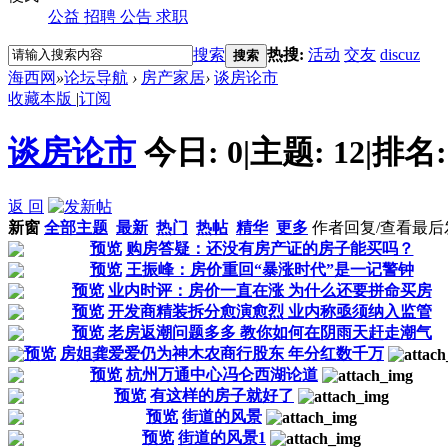
公益
招聘
公告
求职
搜索
热搜:
活动
交友
discuz
搜索
海西网
»
论坛导航
›
房产家居
›
谈房论市
收藏本版
|
订阅
谈房论市
今日:
0
|
主题:
12
|
排名
返 回
新窗
全部主题
最新
热门
热帖
精华
更多
作者
回复/查看
最后
预览
购房答疑：还没有房产证的房子能买吗？
预览
王振峰：房价重回“暴涨时代”是一记警钟
预览
业内时评：房价一直在涨 为什么还要拼命买房
预览
开发商精装拆分愈演愈烈 业内称亟须纳入监管
预览
老房返潮问题多多 教你如何在阴雨天赶走潮气
预览
房姐龚爱爱仍为神木农商行股东 年分红数千万
预览
杭州万通中心冯仑西湖论道
预览
有这样的房子就好了
预览
街道的风景
预览
街道的风景1