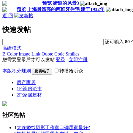
预览
街道的风景3
预览
上海最漂亮的西班牙住宅 建于1932年
返 回
快速发帖
还可输入
80
高级模式
B
Color
Image
Link
Quote
Code
Smilies
您需要登录后才可以发帖
登录
|
立即注册
本版积分规则
转播给听众
发表帖子
房产家居
1F:谈房论市
2F:家居建材
社区热帖
1
大连婚纱摄影工作室口碑哪家最好?