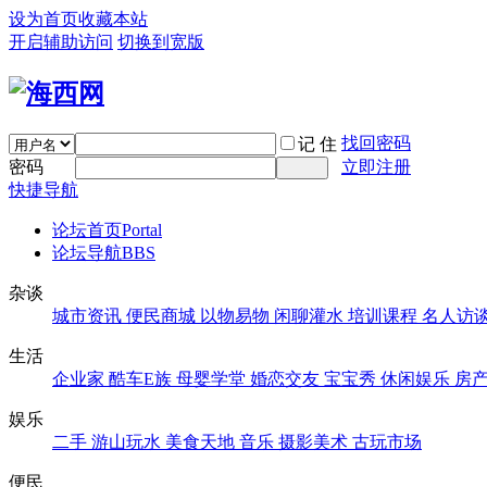
设为首页
收藏本站
开启辅助访问
切换到宽版
找回密码
记 住
密码
立即注册
快捷导航
论坛首页
Portal
论坛导航
BBS
杂谈
城市资讯
便民商城
以物易物
闲聊灌水
培训课程
名人访
生活
企业家
酷车E族
母婴学堂
婚恋交友
宝宝秀
休闲娱乐
房
娱乐
二手
游山玩水
美食天地
音乐
摄影美术
古玩市场
便民