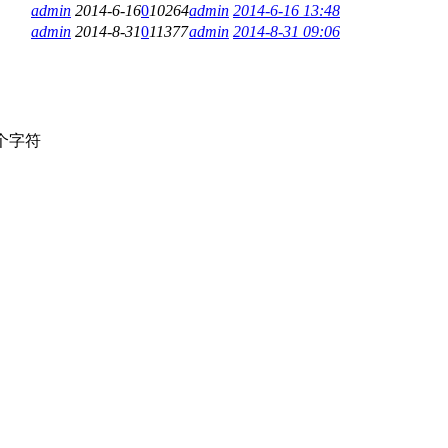
admin
2014-6-16
0
10264
admin
2014-6-16 13:48
admin
2014-8-31
0
11377
admin
2014-8-31 09:06
个字符