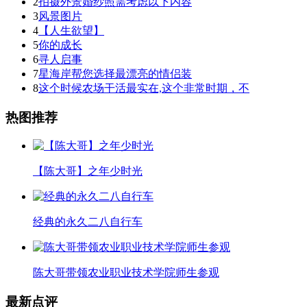
2
拍摄外景婚纱照需考虑以下内容
3
风景图片
4
【人生欲望】
5
你的成长
6
寻人启事
7
星海岸帮您选择最漂亮的情侣装
8
这个时候农场干活最实在,这个非常时期，不
热图推荐
【陈大哥】之年少时光
经典的永久二八自行车
陈大哥带领农业职业技术学院师生参观
最新点评