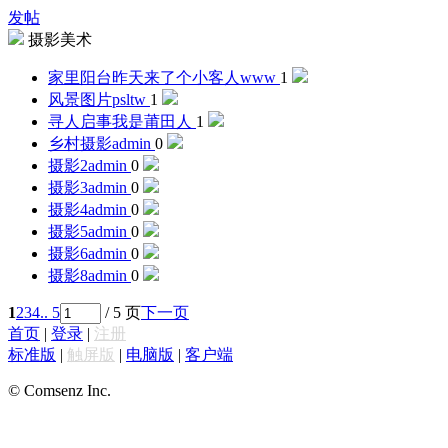
发帖
摄影美术
家里阳台昨天来了个小客人
www
1
风景图片
psltw
1
寻人启事
我是莆田人
1
乡村摄影
admin
0
摄影2
admin
0
摄影3
admin
0
摄影4
admin
0
摄影5
admin
0
摄影6
admin
0
摄影8
admin
0
1
2
3
4
.. 5
/ 5 页
下一页
首页
|
登录
|
注册
标准版
|
触屏版
|
电脑版
|
客户端
© Comsenz Inc.